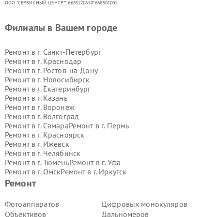
ООО "СЕРВИСНЫЙ ЦЕНТР"* 6685170650*668501001
Филиалы в Вашем городе
Ремонт в г.
Санкт-Петербург
Ремонт в г.
Краснодар
Ремонт в г.
Ростов-на-Дону
Ремонт в г.
Новосибирск
Ремонт в г.
Екатеринбург
Ремонт в г.
Казань
Ремонт в г.
Воронеж
Ремонт в г.
Волгоград
Ремонт в г.
Самара
Ремонт в г.
Пермь
Ремонт в г.
Красноярск
Ремонт в г.
Ижевск
Ремонт в г.
Челябинск
Ремонт в г.
Тюмень
Ремонт в г.
Уфа
Ремонт в г.
Омск
Ремонт в г.
Иркутск
Ремонт в г.
Ярославль
Ремонт
Ремонт в г.
Саратов
Ремонт в г.
Барнаул
Фотоаппаратов
Цифровых монокуляров
Ремонт в г.
Тольятти
Объективов
Дальномеров