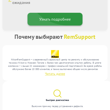
ожидания
Узнать подробнее
Почему выбирают
RemSupport
NikonRemSupport — современный сервисный центр по ремонту и обслуживанию
техники Nikon в Нижнем Тагиле с более чем десятилетним опытом работы. В штате
компании — свыше 22 инженеров с профессиональной подготовкой. За время работы
обслужено более 10 000 клиентов, а также выполнено общее число ремонтов
превысило 12 000. Ежемесячно в сервисный центр поступает свыше 300 единиц
Читать далее
техники, включая , , . Мы беремся за задачи любой сложности и гарантируем высокое
качество обслуживания благодаря отлаженным процессам ремонта.
Быстрая диагностика
Выясним причину перед устранением дефекта.