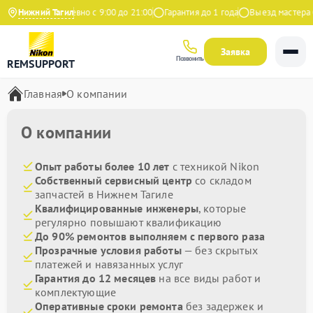
ндекс
Нижний Тагил
Ежедневно с 9:00 до 21:00
Гарантия до 1 года
Выезд мастера бе
Заявка
Позвонить
REMSUPPORT
Главная
О компании
О компании
Опыт работы более 10 лет
с техникой Nikon
Собственный сервисный центр
со складом
запчастей в Нижнем Тагиле
Квалифицированные инженеры
, которые
регулярно повышают квалификацию
До 90% ремонтов выполняем с первого раза
Прозрачные условия работы
— без скрытых
платежей и навязанных услуг
Гарантия до 12 месяцев
на все виды работ и
комплектующие
Оперативные сроки ремонта
без задержек и