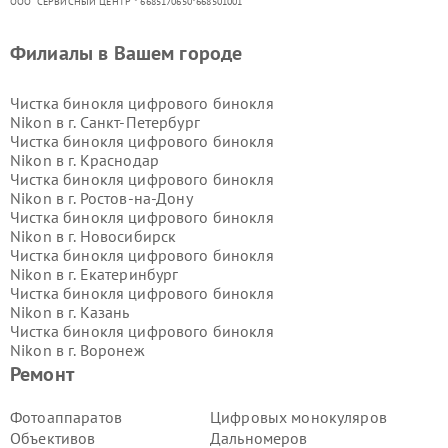
ООО "СЕРВИСНЫЙ ЦЕНТР"* 6685170650*668501001
Филиалы в Вашем городе
Чистка бинокля цифрового бинокля
Nikon в г.
Санкт-Петербург
Чистка бинокля цифрового бинокля
Nikon в г.
Краснодар
Чистка бинокля цифрового бинокля
Nikon в г.
Ростов-на-Дону
Чистка бинокля цифрового бинокля
Nikon в г.
Новосибирск
Чистка бинокля цифрового бинокля
Nikon в г.
Екатеринбург
Чистка бинокля цифрового бинокля
Nikon в г.
Казань
Чистка бинокля цифрового бинокля
Nikon в г.
Воронеж
Чистка бинокля цифрового бинокля
Ремонт
Nikon в г.
Волгоград
Чистка бинокля цифрового бинокля
Фотоаппаратов
Цифровых монокуляров
Nikon в г.
Самара
Объективов
Дальномеров
Чистка бинокля цифрового бинокля