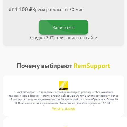
от 1100 ₽
Время работы: от 30 мин
Записаться
Скидка 20% при записи на сайте
Почему выбирают
RemSupport
NikonRemSupport — экспертный сервисный центр по ремонту и обслуживанию
техники Nikon в Нижнем Тагиле с практикой свыше 10 лет. В штате компании — более
19 мастеров с подтвержденным опытом. За время работы к нам обратились более 10
000 клиентов, а также выполнено общее число ремонтов превысило 12 000.
Ежемесячно в сервисный центр поступает более 300 обращений, включая , , . Мы
Читать далее
работаем с широким спектром неисправностей и обеспечиваем надежный результат
благодаря использованию современного оборудования.