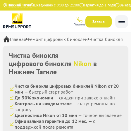
4.9 на Яндекс
Нижний Тагил
Ежедневно с 9:00 до 21:00
Гарантия до 1 года
Выезд м
Заявка
Позвонить
REMSUPPORT
Главная
Ремонт цифровых биноклей
Чистка бинокля
Чистка бинокля
цифрового бинокля
Nikon
в
Нижнем Тагиле
Чистка бинокля цифровых биноклей Nikon от 20
мин
— быстрый старт работ
До 30% экономии
— скидки при заявке онлайн
Контроль на каждом этапе
— статус ремонта по
запросу
Диагностика Nikon от 10 мин
— точное выявление
Официальная гарантия до 12 мес.
— с
поддержкой после ремонта