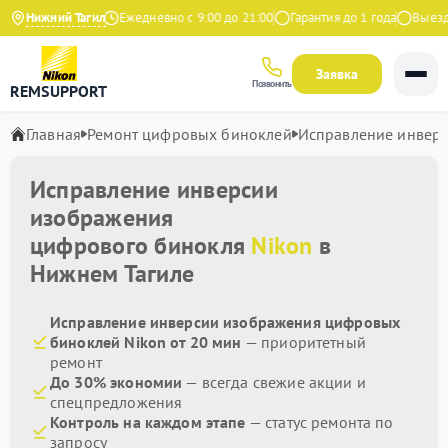
4.9 на Яндекс
Нижний Тагил
Ежедневно с 9:00 до 21:00
Гарантия до 1 года
Выезд м
Заявка
Позвонить
REMSUPPORT
Главная
Ремонт цифровых биноклей
Исправление инвер
Исправление инверсии
изображения
цифрового бинокля
Nikon
в
Нижнем Тагиле
Исправление инверсии изображения цифровых
биноклей Nikon от 20 мин
— приоритетный
ремонт
До 30% экономии
— всегда свежие акции и
спецпредложения
Контроль на каждом этапе
— статус ремонта по
запросу