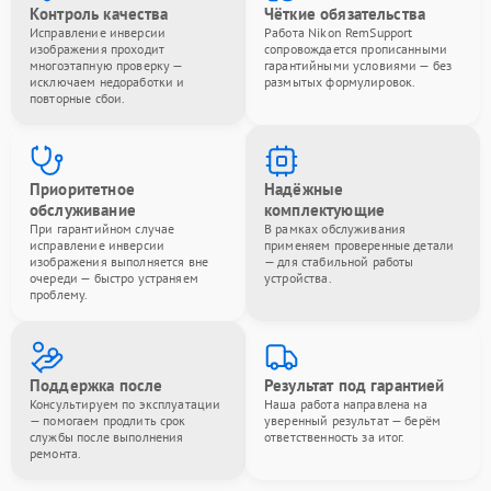
Контроль качества
Чёткие обязательства
Исправление инверсии
Работа Nikon RemSupport
изображения проходит
сопровождается прописанными
многоэтапную проверку —
гарантийными условиями — без
исключаем недоработки и
размытых формулировок.
повторные сбои.
Приоритетное
Надёжные
обслуживание
комплектующие
При гарантийном случае
В рамках обслуживания
исправление инверсии
применяем проверенные детали
изображения выполняется вне
— для стабильной работы
очереди — быстро устраняем
устройства.
проблему.
Поддержка после
Результат под гарантией
Консультируем по эксплуатации
Наша работа направлена на
— помогаем продлить срок
уверенный результат — берём
службы после выполнения
ответственность за итог.
ремонта.