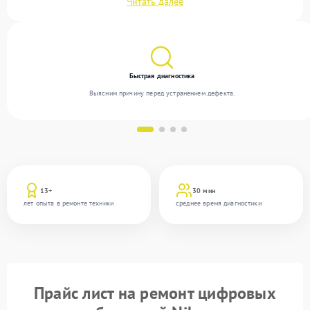
Читать далее
с широким спектром неисправностей и предлагаем стабильный уровень сервиса
благодаря квалификации мастеров.
Быстрая диагностика
Выясним причину перед устранением дефекта.
13+
30 мин
лет опыта в ремонте техники
среднее время диагностики
Прайс лист на ремонт цифровых