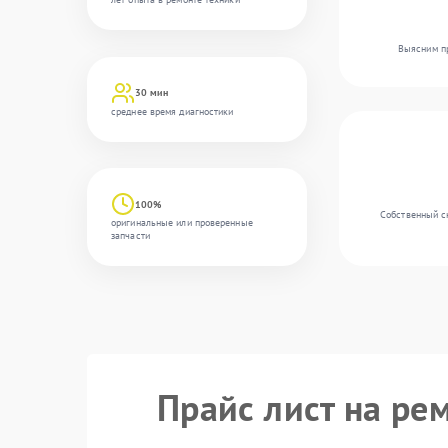
Выясним пр
30 мин
среднее время диагностики
100%
Собственный с
оригинальные или проверенные
запчасти
Прайс лист на ре