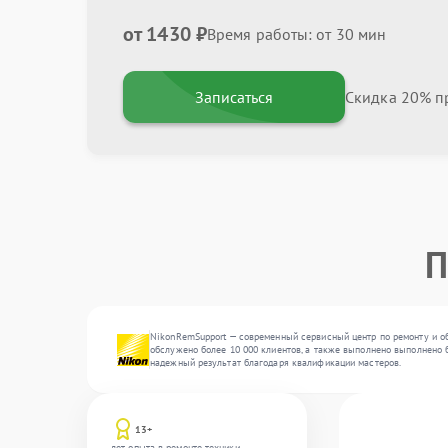
от 1430 ₽
Время работы: от 30 мин
Записаться
Скидка 20% пр
П
NikonRemSupport — современный сервисный центр по ремонту и об
обслужено более 10 000 клиентов, а также выполнено выполнено б
надежный результат благодаря квалификации мастеров.
13+
лет опыта в ремонте техники