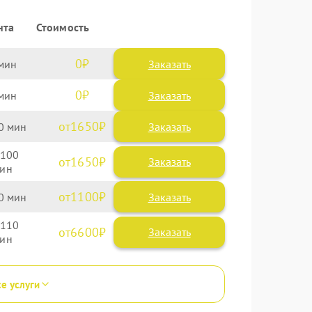
нта
Стоимость
0
Заказать
0
Заказать
1650
0
100
1650
1100
0
110
6600
се услуги