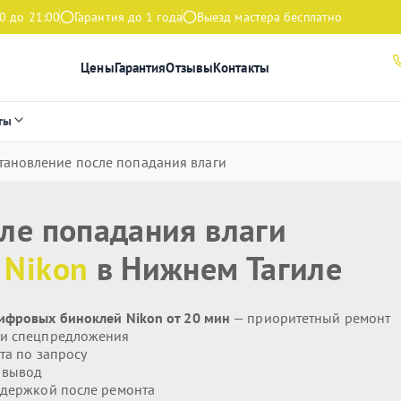
0 до 21:00
Гарантия до 1 года
Выезд мастера бесплатно
Цены
Гарантия
Отзывы
Контакты
ты
тановление после попадания влаги
ле попадания влаги
я
Nikon
в Нижнем Тагиле
цифровых биноклей Nikon от 20 мин
— приоритетный ремонт
 и спецпредложения
та по запросу
 вывод
держкой после ремонта