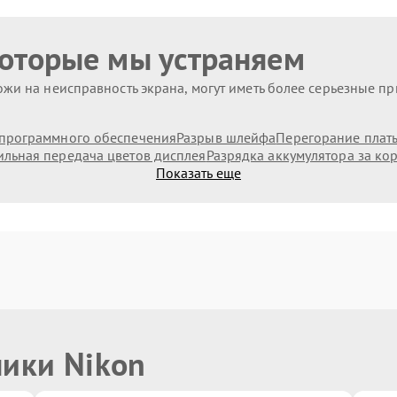
которые мы устраняем
жи на неисправность экрана, могут иметь более серьезные п
программного обеспечения
Разрыв шлейфа
Перегорание плат
льная передача цветов дисплея
Разрядка аккумулятора за ко
Показать еще
ники Nikon