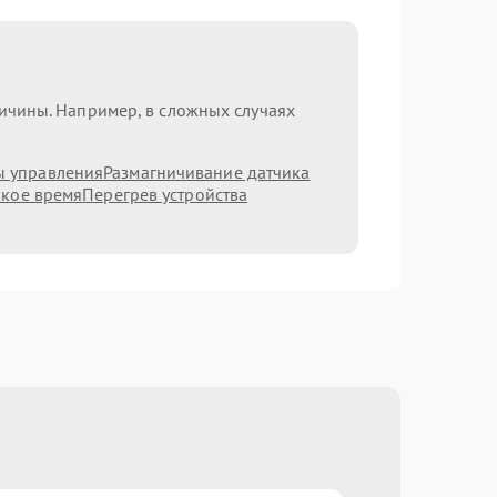
ричины. Например, в сложных случаях
ы управления
Размагничивание датчика
ркое время
Перегрев устройства