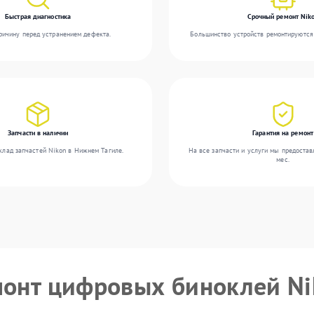
Быстрая диагностика
Срочный ремонт Nik
ичину перед устранением дефекта.
Большинство устройств ремонтируются 
Запчасти в наличии
Гарантия на ремонт
клад запчастей Nikon в Нижнем Тагиле.
На все запчасти и услуги мы предостав
мес.
монт цифровых биноклей N