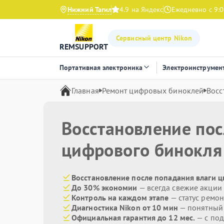
Нижний Тагил
4.9 на Яндекс
Ежедневно с 9:0
Сервисный центр Nikon
REMSUPPORT
Портативная электроника
Электроинструмен
Главная
Ремонт цифровых биноклей
Восс
Восстановление пос
цифрового бинокл
Восстановление после попадания влаги 
До 30% экономии
— всегда свежие акции
Контроль на каждом этапе
— статус ремон
Диагностика Nikon от 10 мин
— понятный
Официальная гарантия до 12 мес.
— с под