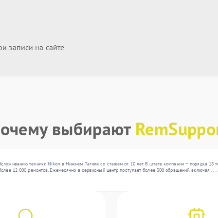
и записи на сайте
очему выбирают
RemSuppo
служиванию техники Nikon в Нижнем Тагиле со стажем от 10 лет. В штате компании — порядка 18 
олее 12 000 ремонтов. Ежемесячно в сервисный центр поступает более 300 обращений, включая , ,