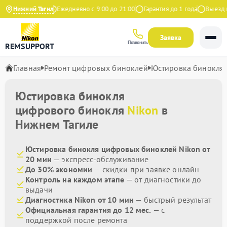
4.9 на Яндекс
Нижний Тагил
Ежедневно с 9:00 до 21:00
Гарантия до 1 года
Выезд мас
Заявка
Позвонить
REMSUPPORT
Главная
Ремонт цифровых биноклей
Юстировка бинокля
Юстировка бинокля
цифрового бинокля
Nikon
в
Нижнем Тагиле
Юстировка бинокля цифровых биноклей Nikon от
20 мин
— экспресс-обслуживание
До 30% экономии
— скидки при заявке онлайн
Контроль на каждом этапе
— от диагностики до
выдачи
Диагностика Nikon от 10 мин
— быстрый результат
Официальная гарантия до 12 мес.
— с
поддержкой после ремонта