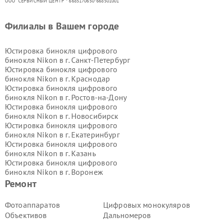
ООО "СЕРВИСНЫЙ ЦЕНТР"* 6685170650*668501001
Филиалы в Вашем городе
Юстировка бинокля цифрового
бинокля Nikon в г.
Санкт-Петербург
Юстировка бинокля цифрового
бинокля Nikon в г.
Краснодар
Юстировка бинокля цифрового
бинокля Nikon в г.
Ростов-на-Дону
Юстировка бинокля цифрового
бинокля Nikon в г.
Новосибирск
Юстировка бинокля цифрового
бинокля Nikon в г.
Екатеринбург
Юстировка бинокля цифрового
бинокля Nikon в г.
Казань
Юстировка бинокля цифрового
бинокля Nikon в г.
Воронеж
Юстировка бинокля цифрового
Ремонт
бинокля Nikon в г.
Волгоград
Юстировка бинокля цифрового
Фотоаппаратов
Цифровых монокуляров
бинокля Nikon в г.
Самара
Объективов
Дальномеров
Юстировка бинокля цифрового