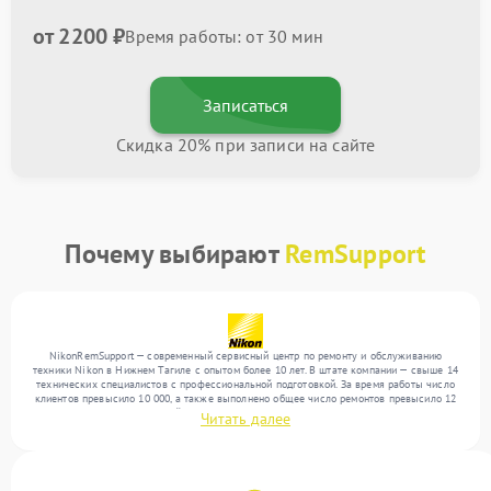
от 2200 ₽
Время работы: от 30 мин
Записаться
Скидка 20% при записи на сайте
Почему выбирают
RemSupport
NikonRemSupport — современный сервисный центр по ремонту и обслуживанию
техники Nikon в Нижнем Тагиле с опытом более 10 лет. В штате компании — свыше 14
технических специалистов с профессиональной подготовкой. За время работы число
клиентов превысило 10 000, а также выполнено общее число ремонтов превысило 12
000. Ежемесячно в сервисный центр поступает свыше 300 единиц техники, включая , ,
Читать далее
. Мы работаем с широким спектром неисправностей и обеспечиваем надежный
результат благодаря отлаженным процессам ремонта.