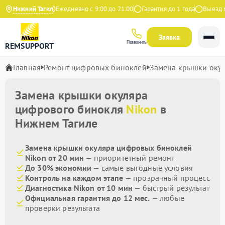
4.9 на Яндекс
Нижний Тагил
Ежедневно с 9:00 до 21:00
Гарантия до 1 года
Выезд мас
Заявка
Позвонить
REMSUPPORT
Главная
Ремонт цифровых биноклей
Замена крышки оку
Замена крышки окуляра
цифрового бинокля
Nikon
в
Нижнем Тагиле
Замена крышки окуляра цифровых биноклей
Nikon от 20 мин
— приоритетный ремонт
До 30% экономии
— самые выгодные условия
Контроль на каждом этапе
— прозрачный процесс
Диагностика Nikon от 10 мин
— быстрый результат
Официальная гарантия до 12 мес.
— любые
проверки результата