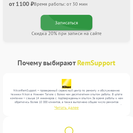
от 1100 ₽
Время работы: от 30 мин
Записаться
Скидка 20% при записи на сайте
Почему выбирают
RemSupport
NikonRemSupport — проверенный сервисный центр по ремонту и обслуживанию
техники Nikon в Нижнем Тагиле с более чем десятилетним опытом работы. В штате
компании — свыше 14 инженеров с подтвержденным опытом. За время работы к нам
обратились более 10 000 клиентов, а также выполнено общее число ремонтов
превысило 12 000. Ежемесячно в сервисный центр поступает более 300 обращений,
Читать далее
включая , , . Мы работаем с широким спектром неисправностей и предлагаем
стабильный уровень сервиса благодаря использованию современного оборудования.