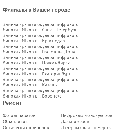
Филиалы в Вашем городе
Замена крышки окуляра цифрового
бинокля Nikon в г.
Санкт-Петербург
Замена крышки окуляра цифрового
бинокля Nikon в г.
Краснодар
Замена крышки окуляра цифрового
бинокля Nikon в г.
Ростов-на-Дону
Замена крышки окуляра цифрового
бинокля Nikon в г.
Новосибирск
Замена крышки окуляра цифрового
бинокля Nikon в г.
Екатеринбург
Замена крышки окуляра цифрового
бинокля Nikon в г.
Казань
Замена крышки окуляра цифрового
бинокля Nikon в г.
Воронеж
Замена крышки окуляра цифрового
Ремонт
бинокля Nikon в г.
Волгоград
Замена крышки окуляра цифрового
Фотоаппаратов
Цифровых монокуляров
бинокля Nikon в г.
Самара
Объективов
Дальномеров
Замена крышки окуляра цифрового
Оптических прицелов
Лазерных дальномеров
бинокля Nikon в г.
Пермь