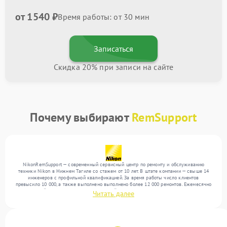
от 1540 ₽
Время работы: от 30 мин
Записаться
Скидка 20% при записи на сайте
Почему выбирают
RemSupport
NikonRemSupport — современный сервисный центр по ремонту и обслуживанию
техники Nikon в Нижнем Тагиле со стажем от 10 лет. В штате компании — свыше 14
инженеров с профильной квалификацией. За время работы число клиентов
превысило 10 000, а также выполнено выполнено более 12 000 ремонтов. Ежемесячно
в сервисный центр поступает от 300 устройств, включая , , . Мы работаем с широким
Читать далее
спектром неисправностей и предлагаем стабильный уровень сервиса благодаря
использованию современного оборудования.