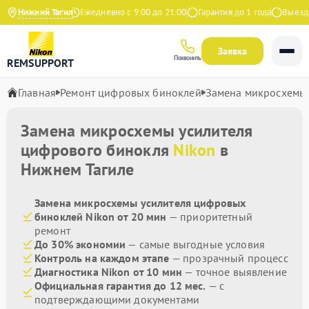
4.9 на Яндекс
Нижний Тагил
Ежедневно с 9:00 до 21:00
Гарантия до 1 года
Выезд ма
Заявка
Позвонить
REMSUPPORT
Главная
Ремонт цифровых биноклей
Замена микросхемы 
Замена микросхемы усилителя
цифрового бинокля
Nikon
в
Нижнем Тагиле
Замена микросхемы усилителя цифровых
биноклей Nikon от 20 мин
— приоритетный
ремонт
До 30% экономии
— самые выгодные условия
Контроль на каждом этапе
— прозрачный процесс
Диагностика Nikon от 10 мин
— точное выявление
Официальная гарантия до 12 мес.
— с
подтверждающими документами