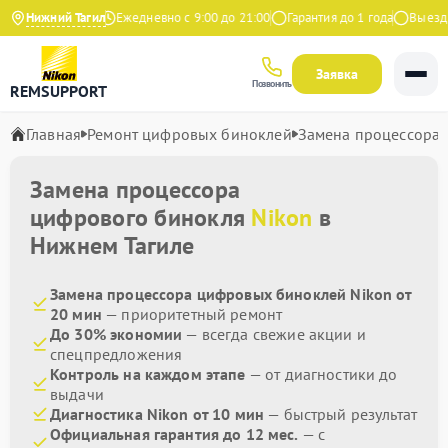
4.9 на Яндекс
Нижний Тагил
Ежедневно с 9:00 до 21:00
Гарантия до 1 года
Выезд ма
Заявка
Позвонить
REMSUPPORT
Главная
Ремонт цифровых биноклей
Замена процессора
Замена процессора
цифрового бинокля
Nikon
в
Нижнем Тагиле
Замена процессора цифровых биноклей Nikon от
20 мин
— приоритетный ремонт
До 30% экономии
— всегда свежие акции и
спецпредложения
Контроль на каждом этапе
— от диагностики до
выдачи
Диагностика Nikon от 10 мин
— быстрый результат
Официальная гарантия до 12 мес.
— с