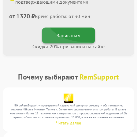
подтверждающими документами
от 1320 ₽
Время работы: от 30 мин
Записаться
Скидка 20% при записи на сайте
Почему выбирают
RemSupport
NikonRemSupport — проверенный сервисный центр по ремонту и обслуживанию
техники Nikon в Нижнем Тагиле с более чем десятилетним опытом работы. В штате
компании — более 19 технических специалистов с профессиональной подготовкой. За
время работы число клиентов превысило 10 000, а также выполнено выполнено
более 12 000 ремонтов. Ежемесячно в сервисный центр поступает свыше 300 единиц
Читать далее
техники, включая , , . Мы работаем с широким спектром неисправностей и
обеспечиваем надежный результат благодаря отлаженным процессам ремонта.