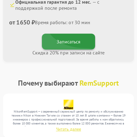
Официальная гарантия до 12 мес.
— с
поддержкой после ремонта
от 1650 ₽
Время работы: от 30 мин
Записаться
Скидка 20% при записи на сайте
Почему выбирают
RemSupport
NikonRemSupport — современный сервисный центр по ремонту и обслуживанию
техники Nikon в Нижнем Тагиле со стажем от 10 лет. В штате компании — более 19
инженеров с профессиональной подготовкой. За время работы к нам обратились
более 10 000 клиентов, а также выполнено более 12 000 ремонтов. Ежемесячно в
сервисный центр поступает свыше 300 единиц техники, включая , , . Мы выполняем
Читать далее
ремонт различного уровня сложности и обеспечиваем надежный результат благодаря
отлаженным процессам ремонта.