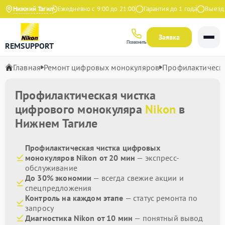
4.9 на Яндекс
Нижний Тагил
Ежедневно с 9:00 до 21:00
Гарантия до 1 года
Выезд ма
Заявка
Позвонить
REMSUPPORT
Главная
Ремонт цифровых монокуляров
Профилактическа
Профилактическая чистка
цифрового монокуляра
Nikon
в
Нижнем Тагиле
Профилактическая чистка цифровых
монокуляров Nikon от 20 мин
— экспресс-
обслуживание
До 30% экономии
— всегда свежие акции и
спецпредложения
Контроль на каждом этапе
— статус ремонта по
запросу
Диагностика Nikon от 10 мин
— понятный вывод