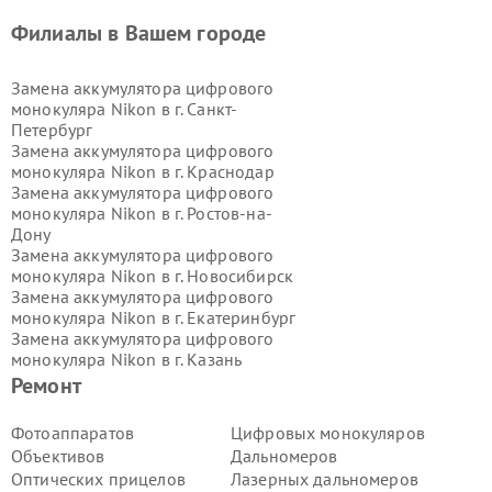
Филиалы в Вашем городе
Замена аккумулятора цифрового
монокуляра Nikon в г.
Санкт-
Петербург
Замена аккумулятора цифрового
монокуляра Nikon в г.
Краснодар
Замена аккумулятора цифрового
монокуляра Nikon в г.
Ростов-на-
Дону
Замена аккумулятора цифрового
монокуляра Nikon в г.
Новосибирск
Замена аккумулятора цифрового
монокуляра Nikon в г.
Екатеринбург
Замена аккумулятора цифрового
монокуляра Nikon в г.
Казань
Замена аккумулятора цифрового
Ремонт
монокуляра Nikon в г.
Воронеж
Замена аккумулятора цифрового
Фотоаппаратов
Цифровых монокуляров
монокуляра Nikon в г.
Волгоград
Объективов
Дальномеров
Замена аккумулятора цифрового
Оптических прицелов
Лазерных дальномеров
монокуляра Nikon в г.
Самара