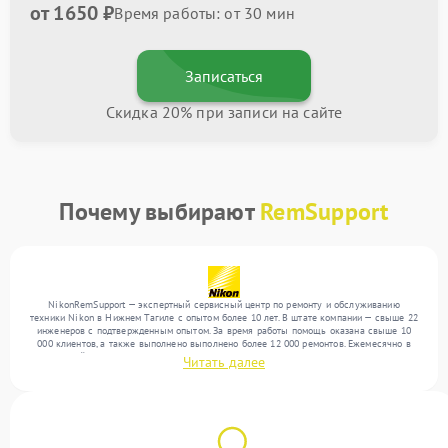
от 1650 ₽
Время работы: от 30 мин
Записаться
Скидка 20% при записи на сайте
Почему выбирают
RemSupport
NikonRemSupport — экспертный сервисный центр по ремонту и обслуживанию
техники Nikon в Нижнем Тагиле с опытом более 10 лет. В штате компании — свыше 22
инженеров с подтвержденным опытом. За время работы помощь оказана свыше 10
000 клиентов, а также выполнено выполнено более 12 000 ремонтов. Ежемесячно в
сервисный центр поступает свыше 300 единиц техники, включая , , . Мы работаем с
Читать далее
широким спектром неисправностей и предлагаем стабильный уровень сервиса
благодаря квалификации мастеров.