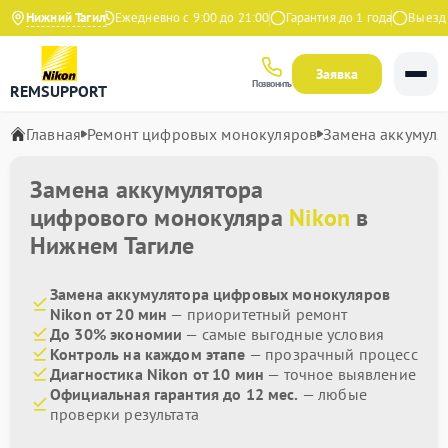
4.9 на Яндекс
Нижний Тагил
Ежедневно с 9:00 до 21:00
Гарантия до 1 года
Выезд ма
Заявка
Позвонить
REMSUPPORT
Главная
Ремонт цифровых монокуляров
Замена аккумуля
Замена аккумулятора
цифрового монокуляра
Nikon
в
Нижнем Тагиле
Замена аккумулятора цифровых монокуляров
Nikon от 20 мин
— приоритетный ремонт
До 30% экономии
— самые выгодные условия
Контроль на каждом этапе
— прозрачный процесс
Диагностика Nikon от 10 мин
— точное выявление
Официальная гарантия до 12 мес.
— любые
проверки результата