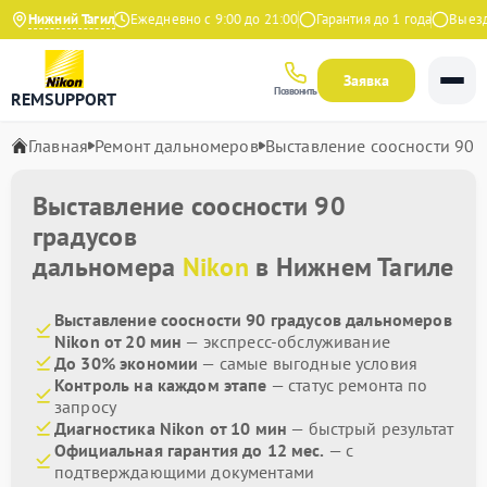
4.9 на Яндекс
Нижний Тагил
Ежедневно с 9:00 до 21:00
Гарантия до 1 года
Выезд м
Заявка
Позвонить
REMSUPPORT
Главная
Ремонт дальномеров
Выставление соосности 90 
Выставление соосности 90
градусов
дальномера
Nikon
в Нижнем Тагиле
Выставление соосности 90 градусов дальномеров
Nikon от 20 мин
— экспресс-обслуживание
До 30% экономии
— самые выгодные условия
Контроль на каждом этапе
— статус ремонта по
запросу
Диагностика Nikon от 10 мин
— быстрый результат
Официальная гарантия до 12 мес.
— с
подтверждающими документами