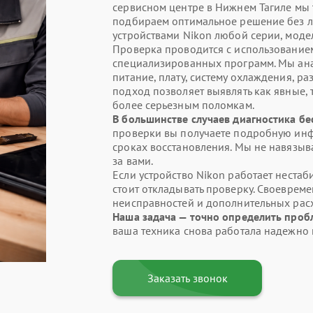
сервисном центре в Нижнем Тагиле мы
подбираем оптимальное решение без ли
устройствами Nikon любой серии, модел
Проверка проводится с использование
специализированных программ. Мы ана
питание, плату, систему охлаждения, р
подход позволяет выявлять как явные, 
более серьезным поломкам.
В большинстве случаев диагностика бе
проверки вы получаете подробную инф
сроках восстановления. Мы не навязыва
за вами.
Если устройство Nikon работает нестаб
стоит откладывать проверку. Своеврем
неисправностей и дополнительных рас
Наша задача — точно определить проб
ваша техника снова работала надежно 
Заказать звонок