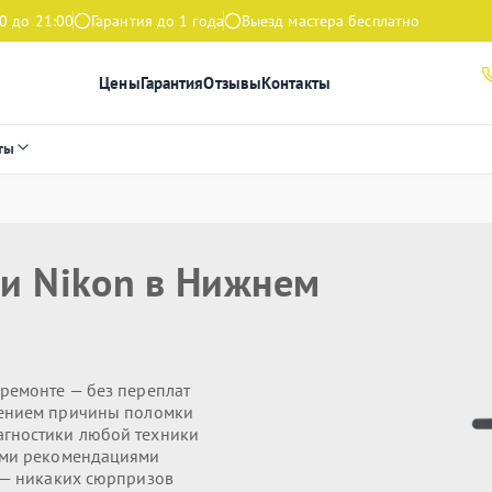
0 до 21:00
Гарантия до 1 года
Выезд мастера бесплатно
Цены
Гарантия
Отзывы
Контакты
ты
ки Nikon в Нижнем
ремонте — без переплат
ением причины поломки
агностики любой техники
ми рекомендациями
— никаких сюрпризов