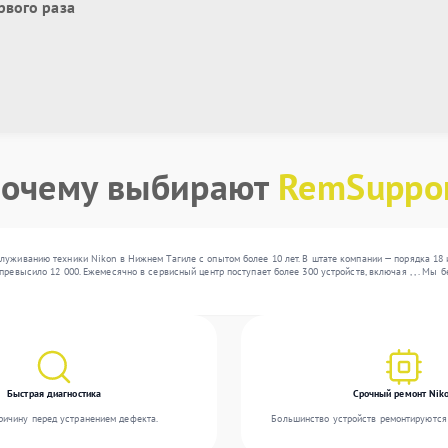
рвого раза
очему выбирают
RemSuppo
луживанию техники Nikon в Нижнем Тагиле с опытом более 10 лет. В штате компании — порядка 18
превысило 12 000. Ежемесячно в сервисный центр поступает более 300 устройств, включая , , . Мы
Быстрая диагностика
Срочный ремонт Nik
ичину перед устранением дефекта.
Большинство устройств ремонтируются 