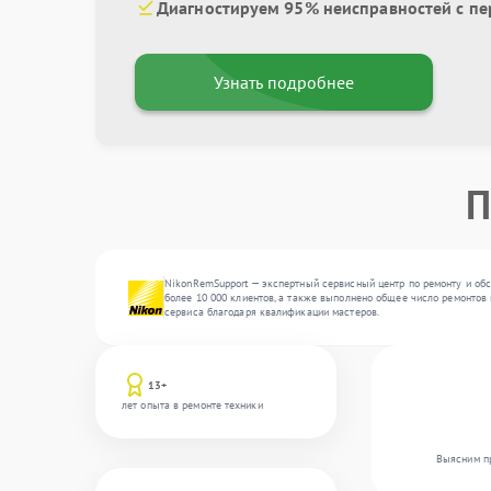
Диагностируем 95% неисправностей с пе
Узнать подробнее
П
NikonRemSupport — экспертный сервисный центр по ремонту и обс
более 10 000 клиентов, а также выполнено общее число ремонтов 
сервиса благодаря квалификации мастеров.
13+
лет опыта в ремонте техники
Выясним пр