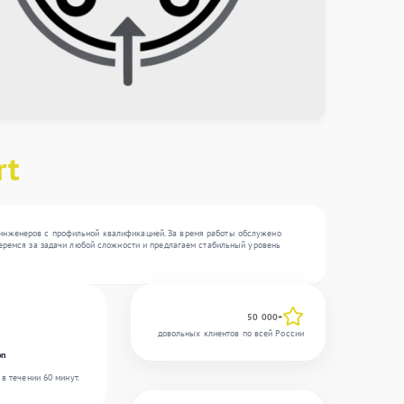
rt
 инженеров с профильной квалификацией. За время работы обслужено
 беремся за задачи любой сложности и предлагаем стабильный уровень
50 000+
довольных клиентов по всей России
on
в течении 60 минут.