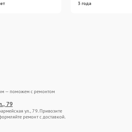
лет
3 года
ом — поможем с ремонтом
., 79
армейская ул., 79. Привозите
формляйте ремонт с доставкой.