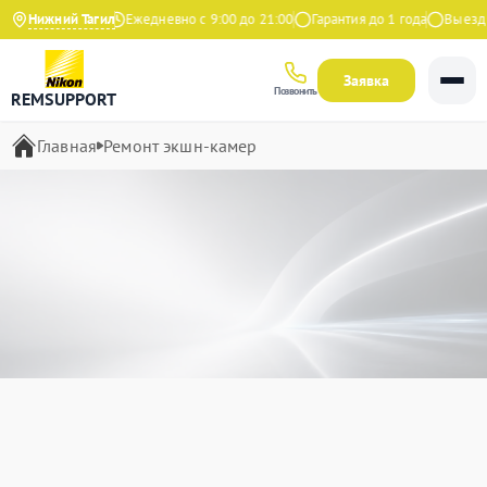
9 на Яндекс
Нижний Тагил
Ежедневно с 9:00 до 21:00
Гарантия до 1 года
Выезд масте
Заявка
Позвонить
REMSUPPORT
Главная
Ремонт экшн-камер