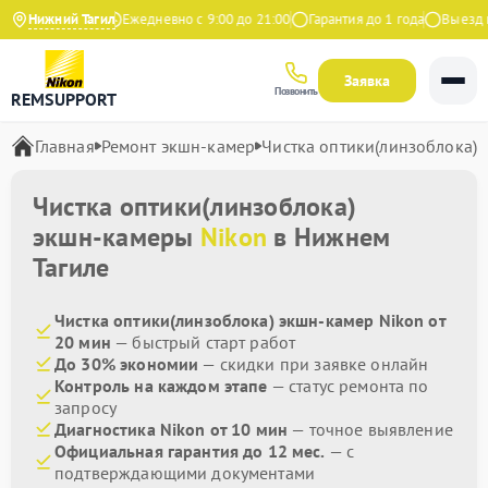
4.9 на Яндекс
Нижний Тагил
Ежедневно с 9:00 до 21:00
Гарантия до 1 года
Выезд ма
Заявка
Позвонить
REMSUPPORT
Главная
Ремонт экшн-камер
Чистка оптики(линзоблока)
Чистка оптики(линзоблока)
экшн-камеры
Nikon
в Нижнем
Тагиле
Чистка оптики(линзоблока) экшн-камер Nikon от
20 мин
— быстрый старт работ
До 30% экономии
— скидки при заявке онлайн
Контроль на каждом этапе
— статус ремонта по
запросу
Диагностика Nikon от 10 мин
— точное выявление
Официальная гарантия до 12 мес.
— с
подтверждающими документами