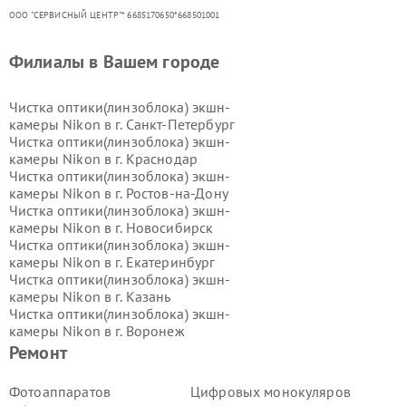
ООО "СЕРВИСНЫЙ ЦЕНТР"* 6685170650*668501001
Филиалы в Вашем городе
Чистка оптики(линзоблока) экшн-
камеры Nikon в г.
Санкт-Петербург
Чистка оптики(линзоблока) экшн-
камеры Nikon в г.
Краснодар
Чистка оптики(линзоблока) экшн-
камеры Nikon в г.
Ростов-на-Дону
Чистка оптики(линзоблока) экшн-
камеры Nikon в г.
Новосибирск
Чистка оптики(линзоблока) экшн-
камеры Nikon в г.
Екатеринбург
Чистка оптики(линзоблока) экшн-
камеры Nikon в г.
Казань
Чистка оптики(линзоблока) экшн-
камеры Nikon в г.
Воронеж
Чистка оптики(линзоблока) экшн-
Ремонт
камеры Nikon в г.
Волгоград
Чистка оптики(линзоблока) экшн-
Фотоаппаратов
Цифровых монокуляров
камеры Nikon в г.
Самара