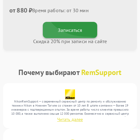
от 880 ₽
Время работы: от 30 мин
Записаться
Скидка 20% при записи на сайте
Почему выбирают
RemSupport
NikonRemSupport — современный сервисный центр по ремонту и обслуживанию
техники Nikon в Нижнем Тагиле со стажем от 10 лет. В штате компании — более 19
инженеров с подтвержденным опытом. За время работы число клиентов превысило
10 000, а также выполнено свыше 12 000 ремонтов. Ежемесячно в сервисный центр
поступает свыше 300 единиц техники, включая , , . Мы беремся за задачи любой
Читать далее
сложности и поддерживаем высокий стандарт качества благодаря опыту команды.