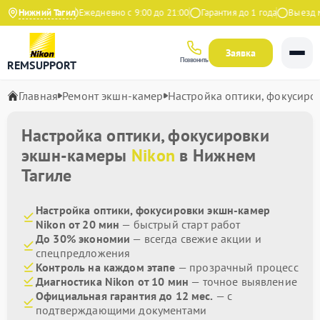
4.9 на Яндекс
Нижний Тагил
Ежедневно с 9:00 до 21:00
Гарантия до 1 года
Выезд мас
Заявка
Позвонить
REMSUPPORT
Главная
Ремонт экшн-камер
Настройка оптики, фокусиро
Настройка оптики, фокусировки
экшн-камеры
Nikon
в Нижнем
Тагиле
Настройка оптики, фокусировки экшн-камер
Nikon от 20 мин
— быстрый старт работ
До 30% экономии
— всегда свежие акции и
спецпредложения
Контроль на каждом этапе
— прозрачный процесс
Диагностика Nikon от 10 мин
— точное выявление
Официальная гарантия до 12 мес.
— с
подтверждающими документами