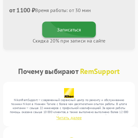
от 1100 ₽
Время работы: от 30 мин
Записаться
Скидка 20% при записи на сайте
Почему выбирают
RemSupport
NikonRemSupport — современный сервисный центр по ремонту и обслуживанию
техники Nikon в Нижнем Тагиле с более чем десятилетним опытом работы. В штате
компании — свыше 22 инженеров с профильной квалификацией. За время работы
помощь оказана свыше 10 000 клиентов, а также выполнено выполнено более 12 000
ремонтов. Ежемесячно в сервисный центр поступает более 300 устройств, включая , , .
Читать далее
Мы беремся за задачи любой сложности и обеспечиваем надежный результат
благодаря отлаженным процессам ремонта.