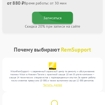
от 880 ₽
Время работы: от 30 мин
Записаться
Скидка 20% при записи на сайте
Почему выбирают
RemSupport
NikonRemSupport — современный сервисный центр по ремонту и обслуживанию
техники Nikon в Нижнем Тагиле с практикой свыше 10 лет. В штате компании —
свыше 14 технических специалистов с подтвержденным опытом. За время работы
число клиентов превысило 10 000, а также выполнено свыше 12 000 ремонтов.
Ежемесячно в сервисный центр поступает от 300 устройств, включая , , . Мы беремся
Читать далее
за задачи любой сложности и предлагаем стабильный уровень сервиса благодаря
квалификации мастеров.