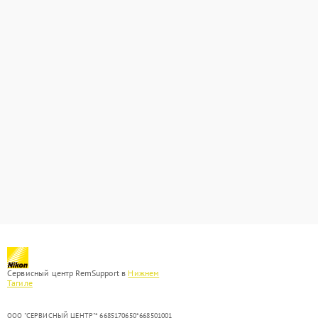
Сервисный центр RemSupport в
Нижнем
Тагиле
ООО "СЕРВИСНЫЙ ЦЕНТР"* 6685170650*668501001