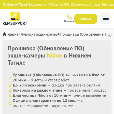
4.9 на Яндекс
Нижний Тагил
Ежедневно с 9:00 до 21:00
Гарантия до 1 года
Выезд ма
Заявка
Позвонить
REMSUPPORT
Главная
Ремонт экшн-камер
Прошивка (Обновление ПО)
Прошивка (Обновление ПО)
экшн-камеры
Nikon
в Нижнем
Тагиле
Прошивка (Обновление ПО) экшн-камер Nikon от
20 мин
— быстрый старт работ
До 30% экономии
— скидки при заявке онлайн
Контроль на каждом этапе
— прозрачный процесс
Диагностика Nikon от 10 мин
— точное выявление
Официальная гарантия до 12 мес.
— с
подтверждающими документами