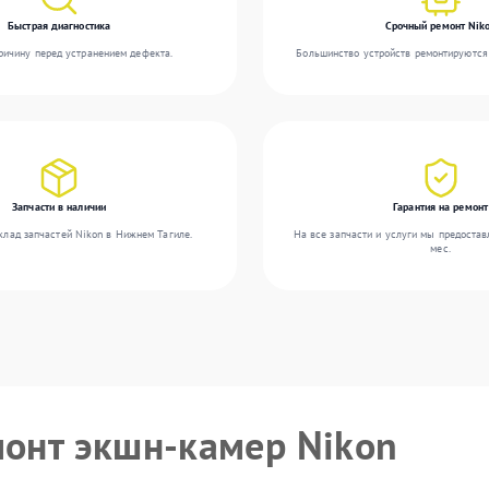
Быстрая диагностика
Срочный ремонт Nik
ичину перед устранением дефекта.
Большинство устройств ремонтируются 
Запчасти в наличии
Гарантия на ремонт
клад запчастей Nikon в Нижнем Тагиле.
На все запчасти и услуги мы предостав
мес.
монт экшн-камер Nikon