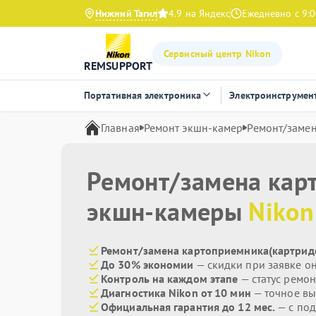
Нижний Тагил
4.9 на Яндекс
Ежедневно с 9:0
Сервисный центр Nikon
REMSUPPORT
Портативная электроника
Электроинструмен
Главная
Ремонт экшн-камер
Ремонт/замен
Ремонт/замена кар
экшн-камеры
Nikon
Ремонт/замена картоприемника(картриде
До 30% экономии
— скидки при заявке о
Контроль на каждом этапе
— статус ремон
Диагностика Nikon от 10 мин
— точное вы
Официальная гарантия до 12 мес.
— с по