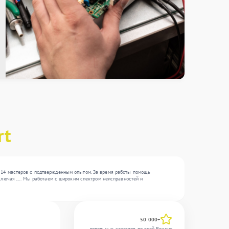
rt
 14 мастеров с подтвержденным опытом. За время работы помощь
лючая , , . Мы работаем с широким спектром неисправностей и
50 000+
довольных клиентов по всей России