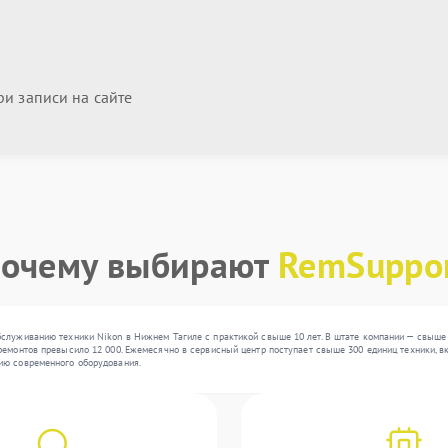
и записи на сайте
очему выбирают
RemSuppo
бслуживанию техники Nikon в Нижнем Тагиле с практикой свыше 10 лет. В штате компании — свыше
емонтов превысило 12 000. Ежемесячно в сервисный центр поступает свыше 300 единиц техники, вк
ию современного оборудования.