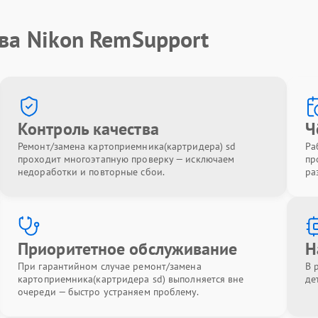
ва Nikon RemSupport
Контроль качества
Ч
Ремонт/замена картоприемника(картридера) sd
Ра
проходит многоэтапную проверку — исключаем
пр
недоработки и повторные сбои.
ра
Приоритетное обслуживание
Н
При гарантийном случае ремонт/замена
В 
картоприемника(картридера sd) выполняется вне
де
очереди — быстро устраняем проблему.