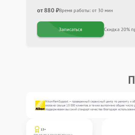
от 880 ₽
Время работы: от 30 мин
Записаться
Скидка 20% пр
П
NikonRemSupport — проверенный сервисный центр по ремонту и о
оказана свыше 10 000 клиентов, а также выполнено общее число р
поддерживаем высокий стандарт качества благодаря использован
13+
лет опыта в ремонте техники