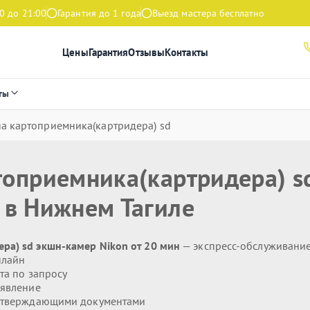
0 до 21:00
Гарантия до 1 года
Выезд мастера бесплатно
Цены
Гарантия
Отзывы
Контакты
ты
а картоприемника(картридера) sd
топриемника(картридера) s
в Нижнем Тагиле
ра) sd экшн-камер Nikon от 20 мин
— экспресс-обслуживани
нлайн
та по запросу
явление
дтверждающими документами