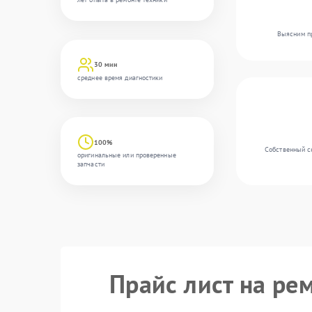
Выясним пр
30 мин
среднее время диагностики
100%
Собственный с
оригинальные или проверенные
запчасти
Прайс лист на ре