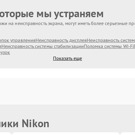
которые мы устраняем
жи на неисправность экрана, могут иметь более серьезные п
опок управления
Неисправность дисплея
Неисправность систе
я
Неисправность системы стабилизации
Поломка системы Wi-Fi
рузок
Показать еще
ники Nikon