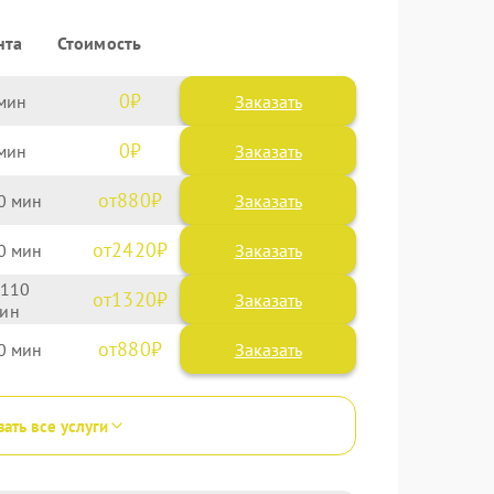
нта
Стоимость
0
Заказать
0
Заказать
880
0
2420
0
110
1320
880
0
зать все услуги