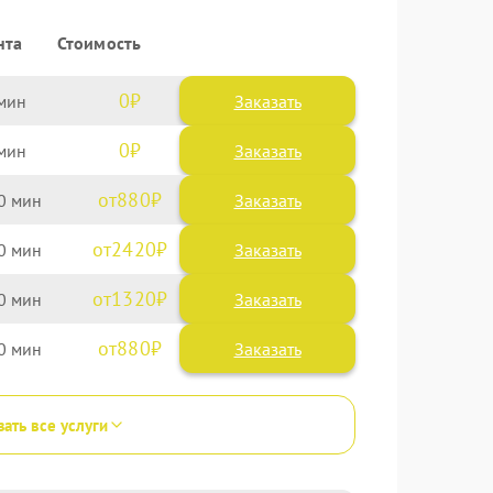
нта
Стоимость
0
Заказать
0
Заказать
880
0
2420
0
1320
0
880
0
зать все услуги