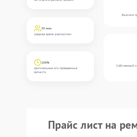
Выясним пр
30 мин
среднее время диагностики
100%
Собственный с
оригинальные или проверенные
запчасти
Прайс лист на ре