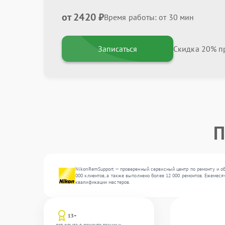
от 2420 ₽
Время работы: от 30 мин
Записаться
Скидка 20% пр
П
NikonRemSupport — проверенный сервисный центр по ремонту и об
000 клиентов, а также выполнено более 12 000 ремонтов. Ежемеся
квалификации мастеров.
13+
лет опыта в ремонте техники