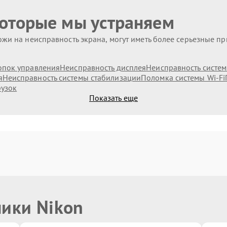
которые мы устраняем
жи на неисправность экрана, могут иметь более серьезные п
опок управления
Неисправность дисплея
Неисправность систе
я
Неисправность системы стабилизации
Поломка системы Wi-Fi
рузок
Показать еще
ники Nikon