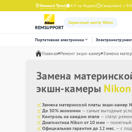
Нижний Тагил
4.9 на Яндекс
Ежедневно с 9:0
Сервисный центр Nikon
REMSUPPORT
Портативная электроника
Электроинструмен
Главная
Ремонт экшн-камер
Замена мате
Замена материнско
экшн-камеры
Nikon
Замена материнской платы экшн-камер N
До 30% экономии
— самые выгодные усл
Контроль на каждом этапе
— статус ремон
Диагностика Nikon от 10 мин
— понятный
Официальная гарантия до 12 мес.
— с под