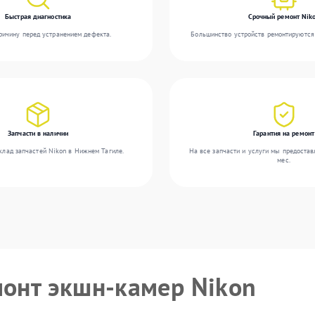
Быстрая диагностика
Срочный ремонт Nik
ичину перед устранением дефекта.
Большинство устройств ремонтируются 
Запчасти в наличии
Гарантия на ремонт
клад запчастей Nikon в Нижнем Тагиле.
На все запчасти и услуги мы предостав
мес.
монт экшн-камер Nikon