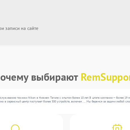
и записи на сайте
очему выбирают
RemSuppo
служиванию техники Nikon в Нижнем Тагиле с опытом более 10 лет. В штате компании — более 19 
чно в сервисный центр поступает более 300 устройств, включая , , . Мы беремся за задачи любой с