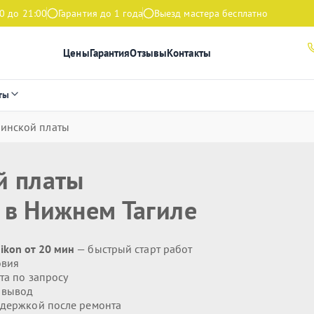
0 до 21:00
Гарантия до 1 года
Выезд мастера бесплатно
Цены
Гарантия
Отзывы
Контакты
ты
ринской платы
й платы
в Нижнем Тагиле
ikon от 20 мин
— быстрый старт работ
овия
та по запросу
 вывод
держкой после ремонта