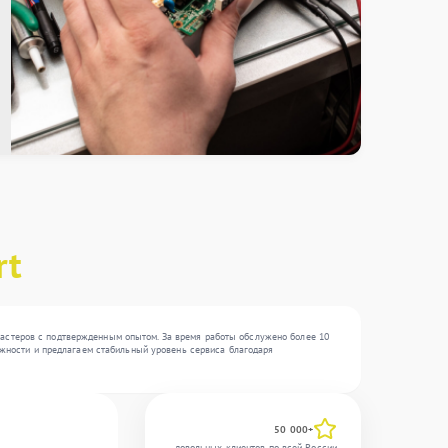
rt
мастеров с подтвержденным опытом. За время работы обслужено более 10
ложности и предлагаем стабильный уровень сервиса благодаря
50 000+
довольных клиентов по всей России