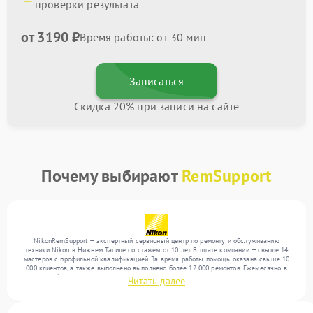
проверки результата
от 3190 ₽
Время работы: от 30 мин
Записаться
Скидка 20% при записи на сайте
Почему выбирают
RemSupport
NikonRemSupport — экспертный сервисный центр по ремонту и обслуживанию
техники Nikon в Нижнем Тагиле со стажем от 10 лет. В штате компании — свыше 14
мастеров с профильной квалификацией. За время работы помощь оказана свыше 10
000 клиентов, а также выполнено выполнено более 12 000 ремонтов. Ежемесячно в
сервисный центр поступает свыше 300 единиц техники, включая , , . Мы беремся за
Читать далее
задачи любой сложности и предлагаем стабильный уровень сервиса благодаря
использованию современного оборудования.