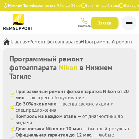
4.9 на Яндекс
Нижний Тагил
Ежедневно с 9:00 до 21:00
Гарантия до 1 года
Выезд мас
Заявка
Позвонить
REMSUPPORT
Главная
Ремонт фотоаппаратов
Программный ремонт
Программный ремонт
фотоаппарата
Nikon
в Нижнем
Тагиле
Программный ремонт фотоаппаратов Nikon от 20
мин
— экспресс-обслуживание
До 30% экономии
— всегда свежие акции и
спецпредложения
Контроль на каждом этапе
— от диагностики до
выдачи
Диагностика Nikon от 10 мин
— быстрый результат
Официальная гарантия до 12 мес.
— любые