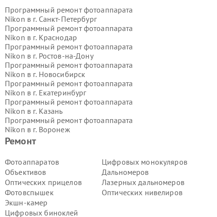
Программный ремонт фотоаппарата
Nikon в г.
Санкт-Петербург
Программный ремонт фотоаппарата
Nikon в г.
Краснодар
Программный ремонт фотоаппарата
Nikon в г.
Ростов-на-Дону
Программный ремонт фотоаппарата
Nikon в г.
Новосибирск
Программный ремонт фотоаппарата
Nikon в г.
Екатеринбург
Программный ремонт фотоаппарата
Nikon в г.
Казань
Программный ремонт фотоаппарата
Nikon в г.
Воронеж
Программный ремонт фотоаппарата
Ремонт
Nikon в г.
Волгоград
Программный ремонт фотоаппарата
Фотоаппаратов
Цифровых монокуляров
Nikon в г.
Самара
Объективов
Дальномеров
Программный ремонт фотоаппарата
Оптических прицелов
Лазерных дальномеров
Nikon в г.
Пермь
Фотовспышек
Оптических нивелиров
Программный ремонт фотоаппарата
Экшн-камер
Nikon в г.
Красноярск
Программный ремонт фотоаппарата
Цифровых биноклей