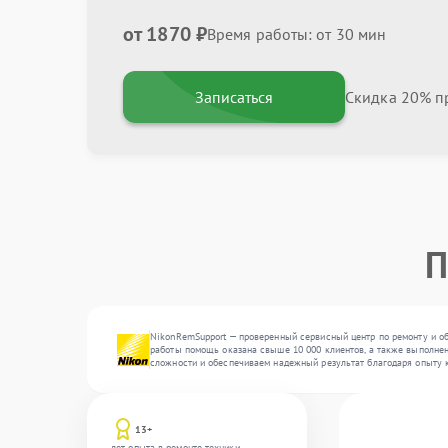
от 1870 ₽
Время работы: от 30 мин
Записаться
Скидка 20% пр
П
NikonRemSupport — проверенный сервисный центр по ремонту и об
работы помощь оказана свыше 10 000 клиентов, а также выполнен
сложности и обеспечиваем надежный результат благодаря опыту 
13+
лет опыта в ремонте техники