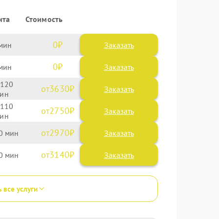
нта
Стоимость
0
Заказать
0
Заказать
120
3630
110
2750
2970
0
3140
0
ь все услуги