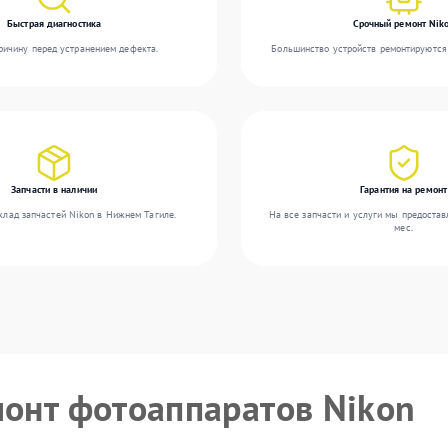
Быстрая диагностика
Срочный ремонт Nik
ичину перед устранением дефекта.
Большинство устройств ремонтируются 
Запчасти в наличии
Гарантия на ремонт
клад запчастей Nikon в Нижнем Тагиле.
На все запчасти и услуги мы предостав
мес.
монт фотоаппаратов Nikon