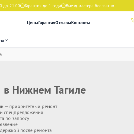
0 до 21:00
Гарантия до 1 года
Выезд мастера бесплатно
Цены
Гарантия
Отзывы
Контакты
ты
а
n
в Нижнем Тагиле
ин
— приоритетный ремонт
 и спецпредложения
та по запросу
явление
держкой после ремонта