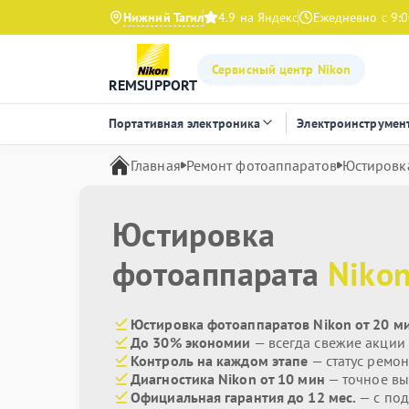
Нижний Тагил
4.9 на Яндекс
Ежедневно с 9:0
Сервисный центр Nikon
REMSUPPORT
Портативная электроника
Электроинструмен
Главная
Ремонт фотоаппаратов
Юстировк
Юстировка
фотоаппарата
Niko
Юстировка фотоаппаратов Nikon от 20 м
До 30% экономии
— всегда свежие акции
Контроль на каждом этапе
— статус ремон
Диагностика Nikon от 10 мин
— точное вы
Официальная гарантия до 12 мес.
— с под