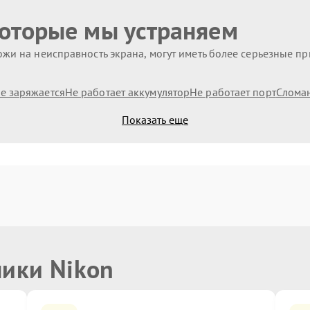
которые мы устраняем
жи на неисправность экрана, могут иметь более серьезные п
е заряжается
Не работает аккумулятор
Не работает порт
Слома
Показать еще
ники Nikon