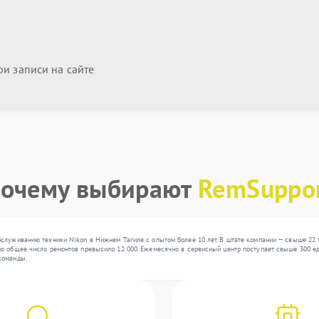
и записи на сайте
очему выбирают
RemSuppo
служиванию техники Nikon в Нижнем Тагиле с опытом более 10 лет. В штате компании — свыше 22 
о общее число ремонтов превысило 12 000. Ежемесячно в сервисный центр поступает свыше 300 еди
команды.