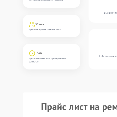
Выясним пр
30 мин
среднее время диагностики
100%
Собственный с
оригинальные или проверенные
запчасти
Прайс лист на ре