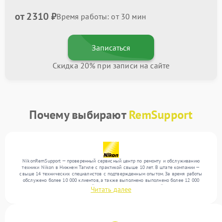
от 2310 ₽
Время работы: от 30 мин
Записаться
Скидка 20% при записи на сайте
Почему выбирают
RemSupport
NikonRemSupport — проверенный сервисный центр по ремонту и обслуживанию
техники Nikon в Нижнем Тагиле с практикой свыше 10 лет. В штате компании —
свыше 14 технических специалистов с подтвержденным опытом. За время работы
обслужено более 10 000 клиентов, а также выполнено выполнено более 12 000
ремонтов. Ежемесячно в сервисный центр поступает от 300 устройств, включая , , . Мы
Читать далее
работаем с широким спектром неисправностей и предлагаем стабильный уровень
сервиса благодаря использованию современного оборудования.