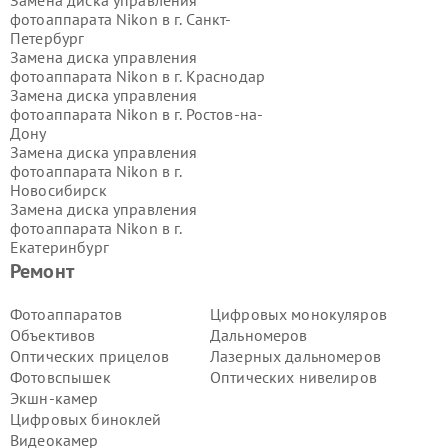
Замена диска управления
фотоаппарата Nikon в г.
Санкт-
Петербург
Замена диска управления
фотоаппарата Nikon в г.
Краснодар
Замена диска управления
фотоаппарата Nikon в г.
Ростов-на-
Дону
Замена диска управления
фотоаппарата Nikon в г.
Новосибирск
Замена диска управления
фотоаппарата Nikon в г.
Екатеринбург
Замена диска управления
Ремонт
фотоаппарата Nikon в г.
Казань
Замена диска управления
Фотоаппаратов
Цифровых монокуляров
фотоаппарата Nikon в г.
Воронеж
Объективов
Дальномеров
Замена диска управления
Оптических прицелов
Лазерных дальномеров
фотоаппарата Nikon в г.
Волгоград
Фотовспышек
Оптических нивелиров
Замена диска управления
Экшн-камер
фотоаппарата Nikon в г.
Самара
Замена диска управления
Цифровых биноклей
фотоаппарата Nikon в г.
Пермь
Видеокамер