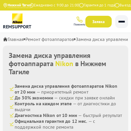
4.9 на Яндекс
Нижний Тагил
Ежедневно с 9:00 до 21:00
Гарантия до 1 года
Выезд ма
Заявка
Позвонить
REMSUPPORT
Главная
Ремонт фотоаппаратов
Замена диска управления
Замена диска управления
фотоаппарата
Nikon
в Нижнем
Тагиле
Замена диска управления фотоаппаратов Nikon
от 20 мин
— приоритетный ремонт
До 30% экономии
— скидки при заявке онлайн
Контроль на каждом этапе
— от диагностики до
выдачи
Диагностика Nikon от 10 мин
— быстрый результат
Официальная гарантия до 12 мес.
— с
поддержкой после ремонта