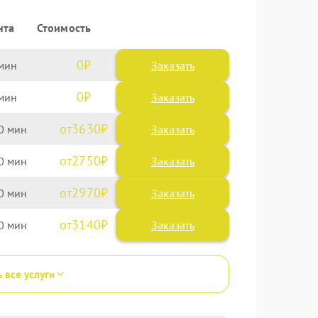
нта
Стоимость
0
Заказать
0
Заказать
3630
0
2750
0
2970
0
3140
0
ь все услуги