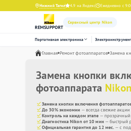
Нижний Тагил
4.9 на Яндекс
Ежедневно с 9:0
Сервисный центр Nikon
REMSUPPORT
Портативная электроника
Электроинструмен
Главная
Ремонт фотоаппаратов
Замена к
Замена кнопки вкл
фотоаппарата
Niko
Замена кнопки включения фотоаппаратов
До 30% экономии
— всегда свежие акции
Контроль на каждом этапе
— прозрачный
Диагностика Nikon от 10 мин
— быстрый р
Официальная гарантия до 12 мес.
— с под