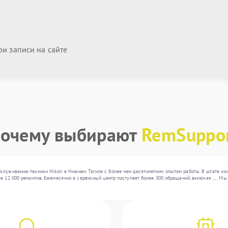
и записи на сайте
очему выбирают
RemSuppo
бслуживанию техники Nikon в Нижнем Тагиле с более чем десятилетним опытом работы. В штате ко
е 12 000 ремонтов. Ежемесячно в сервисный центр поступает более 300 обращений, включая , , . 