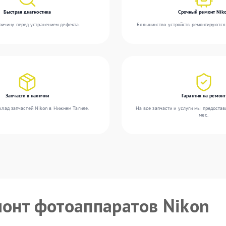
Быстрая диагностика
Срочный ремонт Nik
ичину перед устранением дефекта.
Большинство устройств ремонтируются 
Запчасти в наличии
Гарантия на ремонт
клад запчастей Nikon в Нижнем Тагиле.
На все запчасти и услуги мы предостав
мес.
монт фотоаппаратов Nikon