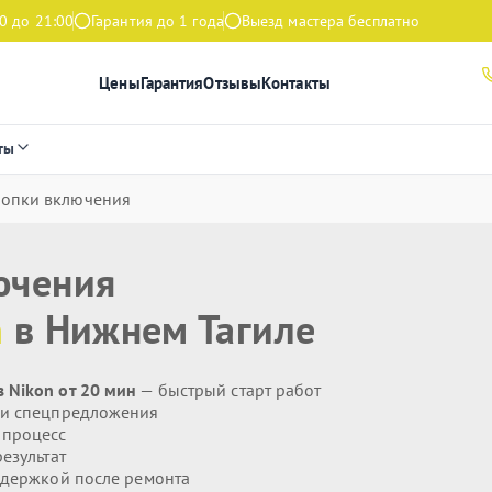
0 до 21:00
Гарантия до 1 года
Выезд мастера бесплатно
Цены
Гарантия
Отзывы
Контакты
ты
нопки включения
ючения
n
в Нижнем Тагиле
 Nikon от 20 мин
— быстрый старт работ
 и спецпредложения
 процесс
езультат
держкой после ремонта