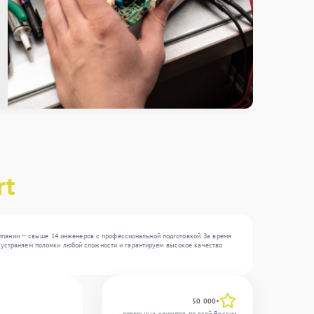
rt
мпании — свыше 14 инженеров с профессиональной подготовкой. За время
Мы устраняем поломки любой сложности и гарантируем высокое качество
50 000+
довольных клиентов по всей России