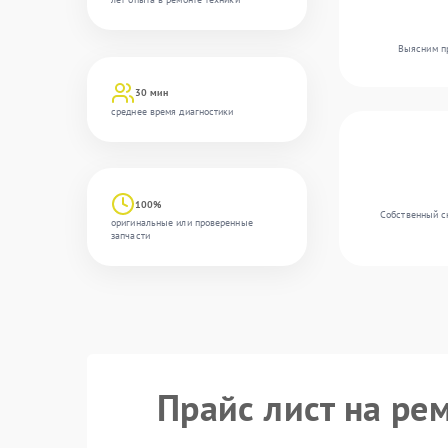
Выясним пр
30 мин
среднее время диагностики
100%
Собственный с
оригинальные или проверенные
запчасти
Прайс лист на ре