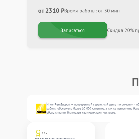
от 2310 ₽
Время работы: от 30 мин
Записаться
Скидка 20% пр
П
NikonRemSupport — проверенный сервисный центр по ремонту и о
работы обслужено более 10 000 клиентов, а также выполнено боле
обслуживания благодаря квалификации мастеров.
13+
лет опыта в ремонте техники