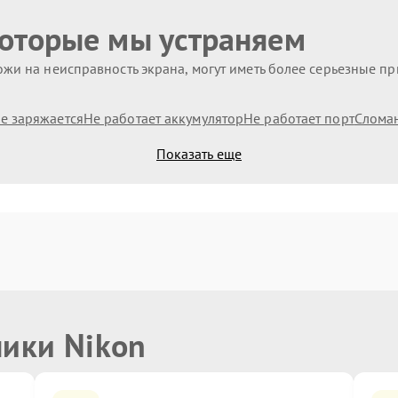
которые мы устраняем
жи на неисправность экрана, могут иметь более серьезные п
е заряжается
Не работает аккумулятор
Не работает порт
Слома
Показать еще
ники Nikon