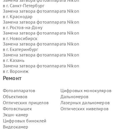
Замена затвора фотоаппарата Nikon
в г.
Санкт-Петербург
Замена затвора фотоаппарата Nikon
в г.
Краснодар
Замена затвора фотоаппарата Nikon
в г.
Ростов-на-Дону
Замена затвора фотоаппарата Nikon
в г.
Новосибирск
Замена затвора фотоаппарата Nikon
в г.
Екатеринбург
Замена затвора фотоаппарата Nikon
в г.
Казань
Замена затвора фотоаппарата Nikon
в г.
Воронеж
Замена затвора фотоаппарата Nikon
Ремонт
в г.
Волгоград
Замена затвора фотоаппарата Nikon
Фотоаппаратов
Цифровых монокуляров
в г.
Самара
Объективов
Дальномеров
Замена затвора фотоаппарата Nikon
Оптических прицелов
Лазерных дальномеров
в г.
Пермь
Фотовспышек
Оптических нивелиров
Замена затвора фотоаппарата Nikon
Экшн-камер
в г.
Красноярск
Замена затвора фотоаппарата Nikon
Цифровых биноклей
в г.
Ижевск
Видеокамер