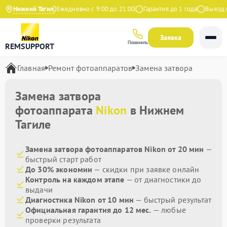
4.9 на Яндекс
Нижний Тагил
Ежедневно с 9:00 до 21:00
Гарантия до 1 года
Выезд ма
Заявка
Позвонить
REMSUPPORT
Главная
Ремонт фотоаппаратов
Замена затвора
Замена затвора
фотоаппарата
Nikon
в Нижнем
Тагиле
Замена затвора фотоаппаратов Nikon от 20 мин
—
быстрый старт работ
До 30% экономии
— скидки при заявке онлайн
Контроль на каждом этапе
— от диагностики до
выдачи
Диагностика Nikon от 10 мин
— быстрый результат
Официальная гарантия до 12 мес.
— любые
проверки результата