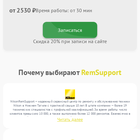
от 2530 ₽
Время работы: от 30 мин
Записаться
Скидка 20% при записи на сайте
Почему выбирают
RemSupport
NikonRemSupport — надежный сервисный центр по ремонту и обслуживанию техники
Nikon в Нижнем Тагиле с практикой свыше 10 лет. В штате компании — более 19
технических специалистов с профильной квалификацией. За время работы число
клиентов превысило 10 000, а также выполнено более 12 000 ремонтов. Ежемесячно в
сервисный центр поступает от 300 устройств, включая , , . Мы выполняем ремонт
Читать далее
различного уровня сложности и предлагаем стабильный уровень сервиса благодаря
использованию современного оборудования.