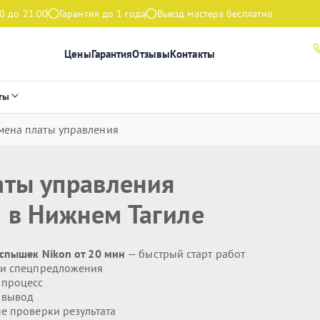
0 до 21:00
Гарантия до 1 года
Выезд мастера бесплатно
Цены
Гарантия
Отзывы
Контакты
ты
амена платы управления
аты управления
n
в Нижнем Тагиле
спышек Nikon от 20 мин
— быстрый старт работ
 и спецпредложения
 процесс
 вывод
 проверки результата