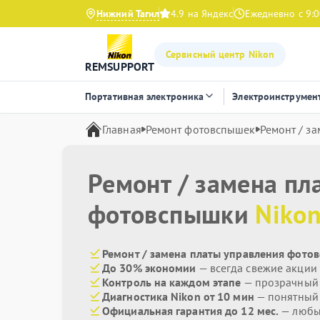
Нижний Тагил
4.9 на Яндекс
Ежедневно с 9:0
Сервисный центр Nikon
REMSUPPORT
Портативная электроника
Электроинструмен
Главная
Ремонт фотовспышек
Ремонт / з
Ремонт / замена пл
фотовспышки
Niko
Ремонт / замена платы управления фотов
До 30% экономии
— всегда свежие акции
Контроль на каждом этапе
— прозрачный
Диагностика Nikon от 10 мин
— понятный
Официальная гарантия до 12 мес.
— любые