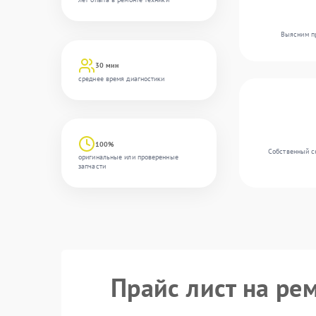
Выясним пр
30 мин
среднее время диагностики
100%
Собственный с
оригинальные или проверенные
запчасти
Прайс лист на ре