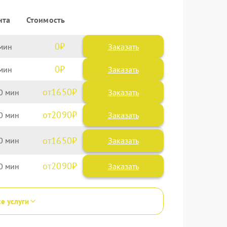
нта
Стоимость
0
Заказать
0
Заказать
1650
0
2090
0
1650
0
2090
0
се услуги