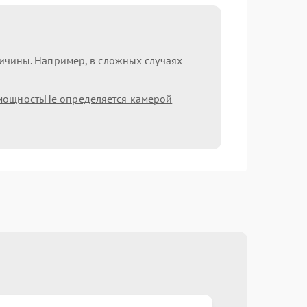
ричины. Например, в сложных случаях
мощность
Не определяется камерой