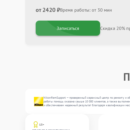
от 2420 ₽
Время работы: от 30 мин
Записаться
Скидка 20% пр
П
NikonRemSupport — проверенный сервисный центр по ремонту и об
работы помощь оказана свыше 10 000 клиентов, а также выполнен
и обеспечиваем надежный результат благодаря квалификации мас
13+
лет опыта в ремонте техники