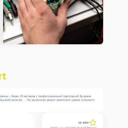
rt
пании — более 19 мастеров с профессиональной подготовкой. За время
ащений, включая , , . Мы выполняем ремонт различного уровня сложности
50 000+
довольных клиентов по всей России