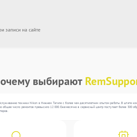
и записи на сайте
очему выбирают
RemSuppo
служиванию техники Nikon в Нижнем Тагиле с более чем десятилетним опытом работы. В штате ком
о общее число ремонтов превысило 12 000. Ежемесячно в сервисный центр поступает более 300 обр
теров.