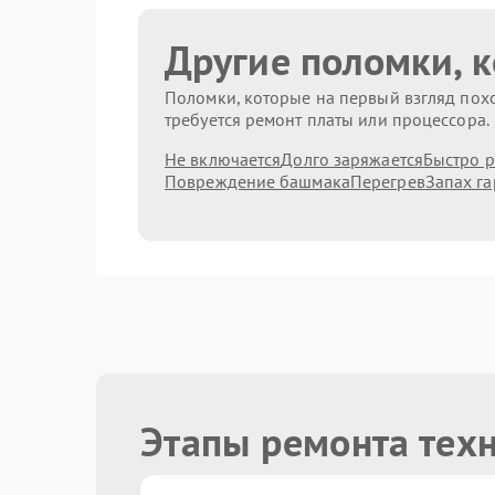
Другие поломки, 
Поломки, которые на первый взгляд похо
требуется ремонт платы или процессора.
Не включается
Долго заряжается
Быстро р
Повреждение башмака
Перегрев
Запах га
Этапы ремонта тех