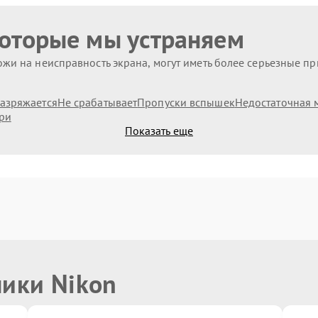
которые мы устраняем
жи на неисправность экрана, могут иметь более серьезные п
азряжается
Не срабатывает
Пропуски вспышек
Недостаточная 
ри
Показать еще
ники Nikon