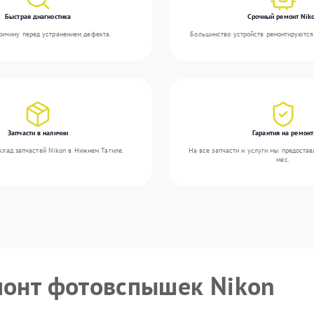
Быстрая диагностика
Срочный ремонт Nik
ичину перед устранением дефекта.
Большинство устройств ремонтируются 
Запчасти в наличии
Гарантия на ремонт
клад запчастей Nikon в Нижнем Тагиле.
На все запчасти и услуги мы предостав
мес.
монт фотовспышек Nikon