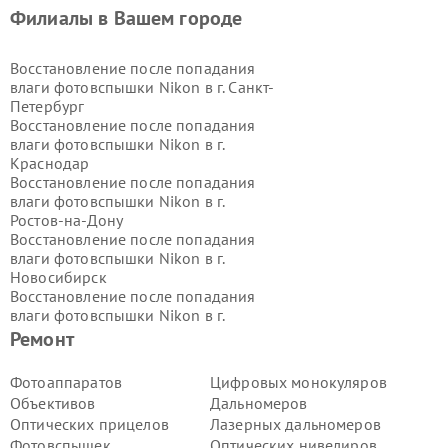
Филиалы в Вашем городе
Восстановление после попадания
влаги фотовспышки Nikon в г.
Санкт-
Петербург
Восстановление после попадания
влаги фотовспышки Nikon в г.
Краснодар
Восстановление после попадания
влаги фотовспышки Nikon в г.
Ростов-на-Дону
Восстановление после попадания
влаги фотовспышки Nikon в г.
Новосибирск
Восстановление после попадания
влаги фотовспышки Nikon в г.
Екатеринбург
Ремонт
Восстановление после попадания
влаги фотовспышки Nikon в г.
Казань
Фотоаппаратов
Цифровых монокуляров
Восстановление после попадания
Объективов
Дальномеров
влаги фотовспышки Nikon в г.
Оптических прицелов
Лазерных дальномеров
Воронеж
Фотовспышек
Оптических нивелиров