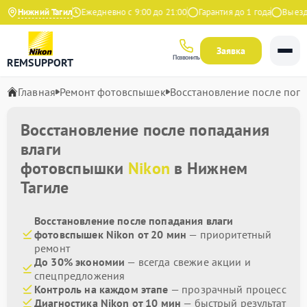
4.9 на Яндекс
Нижний Тагил
Ежедневно с 9:00 до 21:00
Гарантия до 1 года
Выезд ма
Заявка
Позвонить
REMSUPPORT
Главная
Ремонт фотовспышек
Восстановление после поп
Восстановление после попадания
влаги
фотовспышки
Nikon
в Нижнем
Тагиле
Восстановление после попадания влаги
фотовспышек Nikon от 20 мин
— приоритетный
ремонт
До 30% экономии
— всегда свежие акции и
спецпредложения
Контроль на каждом этапе
— прозрачный процесс
Диагностика Nikon от 10 мин
— быстрый результат