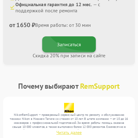
Официальная гарантия до 12 мес.
— с
поддержкой после ремонта
от 1650 ₽
Время работы: от 30 мин
Записаться
Скидка 20% при записи на сайте
Почему выбирают
RemSupport
NikonRemSupport — проверенный сервисный центр по ремонту и обслуживанию
техники Nikon в Нижнем Тагиле со стажем от 10 лет. В штате компании — от 10 до 16
инженеров с профессиональной подготовкой. За время работы помощь оказана
свыше 10 000 клиентов, а также выполнено более 12 000 ремонтов. Ежемесячно в
сервисный центр поступает более 300 обращений, включая , , . Мы выполняем ремонт
Читать далее
различного уровня сложности и предлагаем стабильный уровень сервиса благодаря