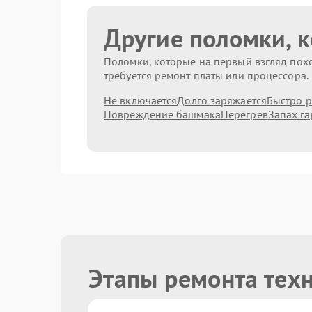
Другие поломки, 
Поломки, которые на первый взгляд похо
требуется ремонт платы или процессора.
Не включается
Долго заряжается
Быстро р
Повреждение башмака
Перегрев
Запах га
Этапы ремонта тех