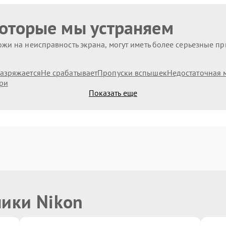
которые мы устраняем
жи на неисправность экрана, могут иметь более серьезные п
азряжается
Не срабатывает
Пропуски вспышек
Недостаточная 
ри
Показать еще
ники Nikon