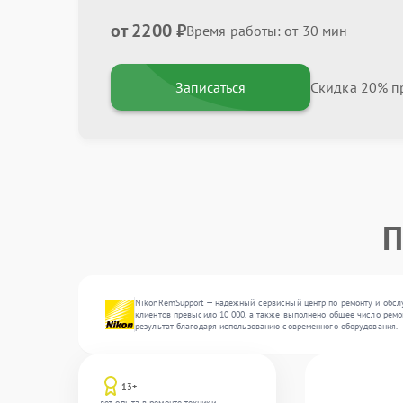
от 2200 ₽
Время работы: от 30 мин
Записаться
Скидка 20% пр
П
NikonRemSupport — надежный сервисный центр по ремонту и обслу
клиентов превысило 10 000, а также выполнено общее число ремо
результат благодаря использованию современного оборудования.
13+
лет опыта в ремонте техники