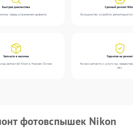
Быстрая диагностика
Срочный ремонт Nik
ичину перед устранением дефекта.
Большинство устройств ремонтируются 
Запчасти в наличии
Гарантия на ремонт
клад запчастей Nikon в Нижнем Тагиле.
На все запчасти и услуги мы предостав
мес.
монт фотовспышек Nikon