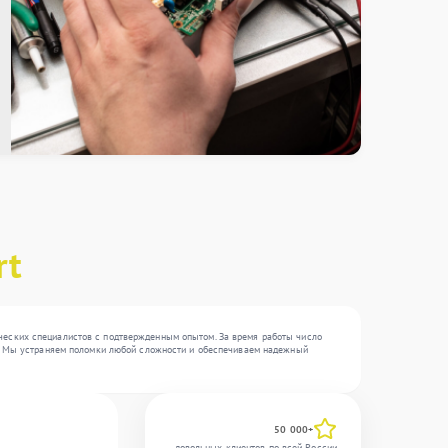
rt
ических специалистов с подтвержденным опытом. За время работы число
, . Мы устраняем поломки любой сложности и обеспечиваем надежный
50 000+
довольных клиентов по всей России