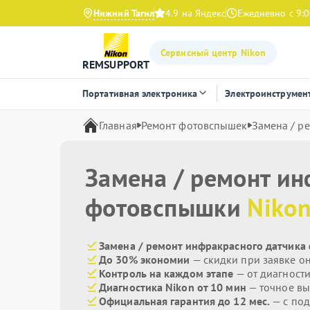
Нижний Тагил
4.9 на Яндекс
Ежедневно с 9:0
Сервисный центр Nikon
REMSUPPORT
Портативная электроника
Электроинструмен
Главная
Ремонт фотовспышек
Замена / р
Замена / ремонт ин
фотовспышки
Niko
Замена / ремонт инфракрасного датчика
До 30% экономии
— скидки при заявке о
Контроль на каждом этапе
— от диагност
Диагностика Nikon от 10 мин
— точное вы
Официальная гарантия до 12 мес.
— с под