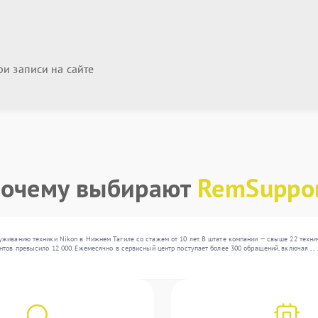
и записи на сайте
очему выбирают
RemSuppo
живанию техники Nikon в Нижнем Тагиле со стажем от 10 лет. В штате компании — свыше 22 техн
нтов превысило 12 000. Ежемесячно в сервисный центр поступает более 300 обращений, включая , 