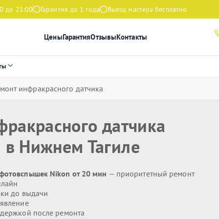
0 до 21:00
Гарантия до 1 года
Выезд мастера бесплатно
Цены
Гарантия
Отзывы
Контакты
ты
емонт инфракрасного датчика
фракрасного датчика
n
в Нижнем Тагиле
 фотовспышек Nikon от 20 мин
— приоритетный ремонт
нлайн
ики до выдачи
явление
держкой после ремонта