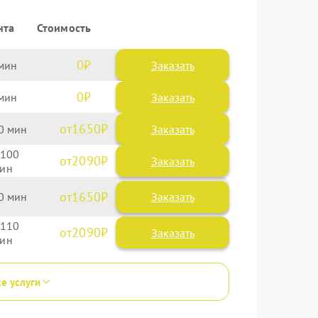
нта
Стоимость
0
Заказать
0
Заказать
1650
0
100
2090
1650
0
110
2090
се услуги