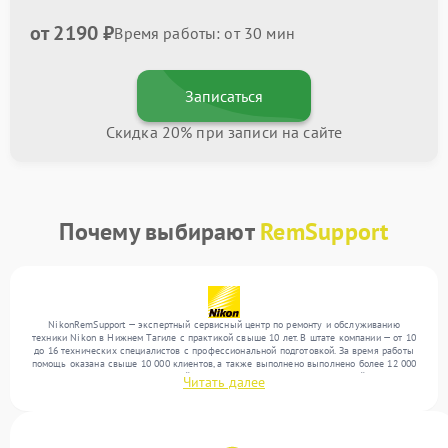
от 2190 ₽
Время работы: от 30 мин
Записаться
Скидка 20% при записи на сайте
Почему выбирают
RemSupport
NikonRemSupport — экспертный сервисный центр по ремонту и обслуживанию
техники Nikon в Нижнем Тагиле с практикой свыше 10 лет. В штате компании — от 10
до 16 технических специалистов с профессиональной подготовкой. За время работы
помощь оказана свыше 10 000 клиентов, а также выполнено выполнено более 12 000
ремонтов. Ежемесячно в сервисный центр поступает более 300 обращений, включая , ,
Читать далее
. Мы устраняем поломки любой сложности и обеспечиваем надежный результат
благодаря использованию современного оборудования.