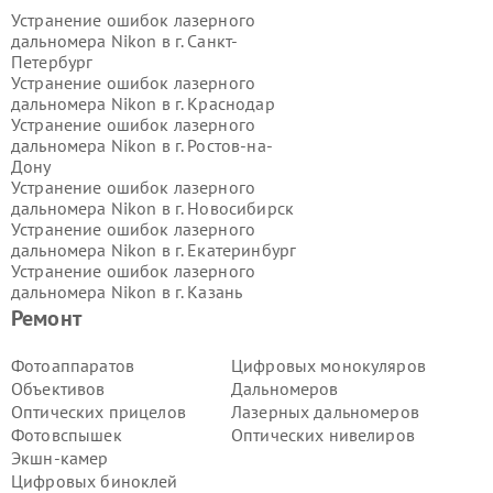
Устранение ошибок лазерного
дальномера Nikon в г.
Санкт-
Петербург
Устранение ошибок лазерного
дальномера Nikon в г.
Краснодар
Устранение ошибок лазерного
дальномера Nikon в г.
Ростов-на-
Дону
Устранение ошибок лазерного
дальномера Nikon в г.
Новосибирск
Устранение ошибок лазерного
дальномера Nikon в г.
Екатеринбург
Устранение ошибок лазерного
дальномера Nikon в г.
Казань
Устранение ошибок лазерного
Ремонт
дальномера Nikon в г.
Воронеж
Устранение ошибок лазерного
Фотоаппаратов
Цифровых монокуляров
дальномера Nikon в г.
Волгоград
Объективов
Дальномеров
Устранение ошибок лазерного
Оптических прицелов
Лазерных дальномеров
дальномера Nikon в г.
Самара
Фотовспышек
Оптических нивелиров
Устранение ошибок лазерного
Экшн-камер
дальномера Nikon в г.
Пермь
Устранение ошибок лазерного
Цифровых биноклей