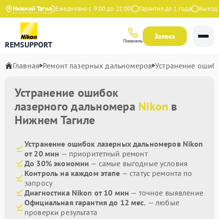
4.9 на Яндекс
Нижний Тагил
Ежедневно с 9:00 до 21:00
Гарантия до 1 года
Выезд ма
Заявка
Позвонить
REMSUPPORT
Главная
Ремонт лазерных дальномеров
Устранение ошиб
Устранение ошибок
лазерного дальномера
Nikon
в
Нижнем Тагиле
Устранение ошибок лазерных дальномеров Nikon
от 20 мин
— приоритетный ремонт
До 30% экономии
— самые выгодные условия
Контроль на каждом этапе
— статус ремонта по
запросу
Диагностика Nikon от 10 мин
— точное выявление
Официальная гарантия до 12 мес.
— любые
проверки результата