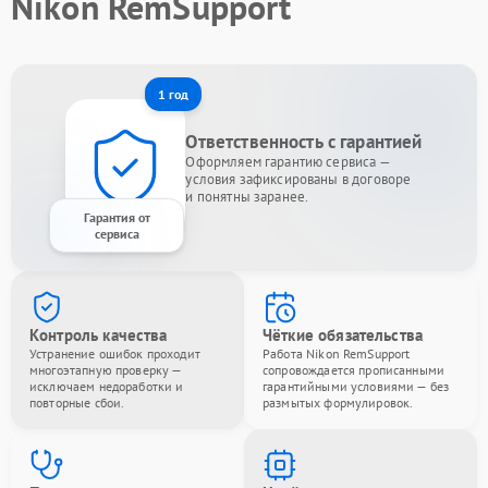
Nikon RemSupport
1 год
Ответственность с гарантией
Оформляем гарантию сервиса —
условия зафиксированы в договоре
и понятны заранее.
Гарантия от
сервиса
Контроль качества
Чёткие обязательства
Устранение ошибок проходит
Работа Nikon RemSupport
многоэтапную проверку —
сопровождается прописанными
исключаем недоработки и
гарантийными условиями — без
повторные сбои.
размытых формулировок.