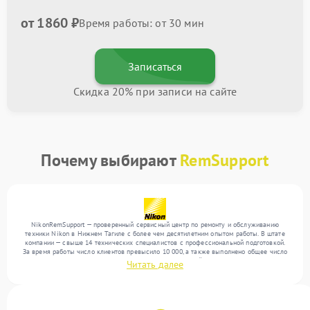
от 1860 ₽
Время работы: от 30 мин
Записаться
Скидка 20% при записи на сайте
Почему выбирают
RemSupport
NikonRemSupport — проверенный сервисный центр по ремонту и обслуживанию
техники Nikon в Нижнем Тагиле с более чем десятилетним опытом работы. В штате
компании — свыше 14 технических специалистов с профессиональной подготовкой.
За время работы число клиентов превысило 10 000, а также выполнено общее число
ремонтов превысило 12 000. Ежемесячно в сервисный центр поступает от 300
Читать далее
устройств, включая , , . Мы работаем с широким спектром неисправностей и
предлагаем стабильный уровень сервиса благодаря использованию современного
оборудования.