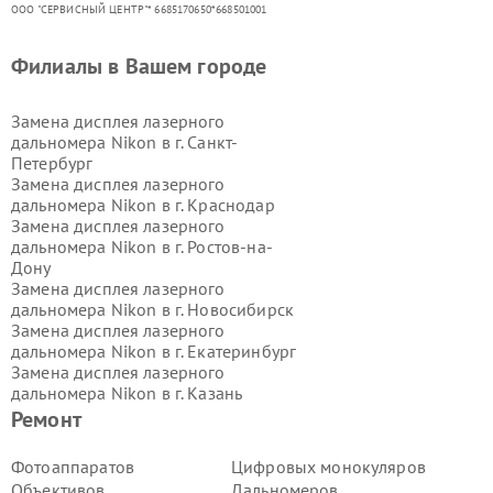
ООО "СЕРВИСНЫЙ ЦЕНТР"* 6685170650*668501001
Филиалы в Вашем городе
Замена дисплея лазерного
дальномера Nikon в г.
Санкт-
Петербург
Замена дисплея лазерного
дальномера Nikon в г.
Краснодар
Замена дисплея лазерного
дальномера Nikon в г.
Ростов-на-
Дону
Замена дисплея лазерного
дальномера Nikon в г.
Новосибирск
Замена дисплея лазерного
дальномера Nikon в г.
Екатеринбург
Замена дисплея лазерного
дальномера Nikon в г.
Казань
Замена дисплея лазерного
Ремонт
дальномера Nikon в г.
Воронеж
Замена дисплея лазерного
Фотоаппаратов
Цифровых монокуляров
дальномера Nikon в г.
Волгоград
Объективов
Дальномеров