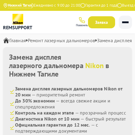
4.9 на Яндекс
Нижний Тагил
Ежедневно с 9:00 до 21:00
Гарантия до 1 года
Выезд ма
Заявка
Позвонить
REMSUPPORT
Главная
Ремонт лазерных дальномеров
Замена дисплея
Замена дисплея
лазерного дальномера
Nikon
в
Нижнем Тагиле
Замена дисплея лазерных дальномеров Nikon от
20 мин
— приоритетный ремонт
До 30% экономии
— всегда свежие акции и
спецпредложения
Контроль на каждом этапе
— прозрачный процесс
Диагностика Nikon от 10 мин
— быстрый результат
Официальная гарантия до 12 мес.
— с
подтверждающими документами