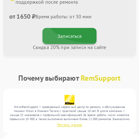
поддержкой после ремонта
от 1650 ₽
Время работы: от 30 мин
Записаться
Скидка 20% при записи на сайте
Почему выбирают
RemSupport
NikonRemSupport — проверенный сервисный центр по ремонту и обслуживанию
техники Nikon в Нижнем Тагиле с практикой свыше 10 лет. В штате компании —
свыше 22 инженеров с профильной квалификацией. За время работы число клиентов
превысило 10 000, а также выполнено выполнено более 12 000 ремонтов. Ежемесячно
в сервисный центр поступает более 300 устройств, включая , , . Мы беремся за задачи
Читать далее
любой сложности и предлагаем стабильный уровень сервиса благодаря отлаженным
процессам ремонта.