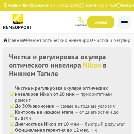
4.9 на Яндекс
Нижний Тагил
Ежедневно с 9:00 до 21:00
Гарантия до 1 года
Выезд мас
Заявка
Позвонить
REMSUPPORT
Главная
Ремонт оптических нивелиров
Чистка и регулиро
Чистка и регулировка окуляра
оптического нивелира
Nikon
в
Нижнем Тагиле
Чистка и регулировка окуляра оптических
нивелиров Nikon от 20 мин
— приоритетный
ремонт
До 30% экономии
— самые выгодные условия
Контроль на каждом этапе
— от диагностики до
выдачи
Диагностика Nikon от 10 мин
— быстрый результат
Официальная гарантия до 12 мес.
— с