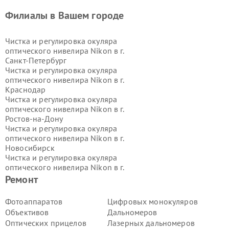
Филиалы в Вашем городе
Чистка и регулировка окуляра
оптического нивелира Nikon в г.
Санкт-Петербург
Чистка и регулировка окуляра
оптического нивелира Nikon в г.
Краснодар
Чистка и регулировка окуляра
оптического нивелира Nikon в г.
Ростов-на-Дону
Чистка и регулировка окуляра
оптического нивелира Nikon в г.
Новосибирск
Чистка и регулировка окуляра
оптического нивелира Nikon в г.
Екатеринбург
Ремонт
Чистка и регулировка окуляра
оптического нивелира Nikon в г.
Фотоаппаратов
Цифровых монокуляров
Казань
Объективов
Дальномеров
Чистка и регулировка окуляра
Оптических прицелов
Лазерных дальномеров
оптического нивелира Nikon в г.