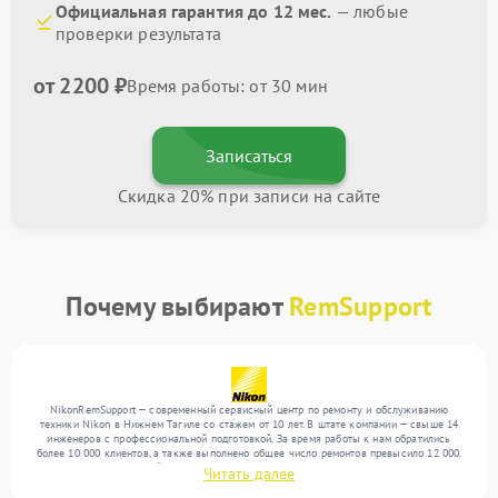
Официальная гарантия до 12 мес.
— любые
проверки результата
от 2200 ₽
Время работы: от 30 мин
Записаться
Скидка 20% при записи на сайте
Почему выбирают
RemSupport
NikonRemSupport — современный сервисный центр по ремонту и обслуживанию
техники Nikon в Нижнем Тагиле со стажем от 10 лет. В штате компании — свыше 14
инженеров с профессиональной подготовкой. За время работы к нам обратились
более 10 000 клиентов, а также выполнено общее число ремонтов превысило 12 000.
Ежемесячно в сервисный центр поступает свыше 300 единиц техники, включая , , . Мы
Читать далее
выполняем ремонт различного уровня сложности и гарантируем высокое качество
обслуживания благодаря использованию современного оборудования.