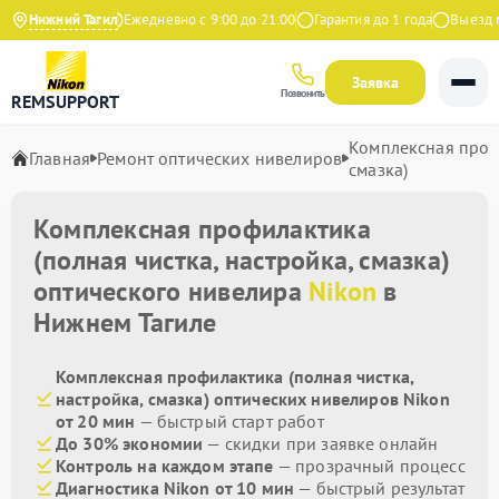
4.9 на Яндекс
Нижний Тагил
Ежедневно с 9:00 до 21:00
Гарантия до 1 года
Выезд мас
Заявка
Позвонить
REMSUPPORT
Комплексная профи
Главная
Ремонт оптических нивелиров
смазка)
Комплексная профилактика
(полная чистка, настройка, смазка)
оптического нивелира
Nikon
в
Нижнем Тагиле
Комплексная профилактика (полная чистка,
настройка, смазка) оптических нивелиров Nikon
от 20 мин
— быстрый старт работ
До 30% экономии
— скидки при заявке онлайн
Контроль на каждом этапе
— прозрачный процесс
Диагностика Nikon от 10 мин
— быстрый результат