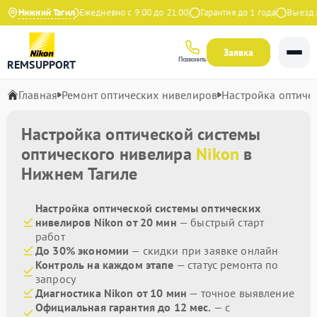
4.9 на Яндекс
Нижний Тагил
Ежедневно с 9:00 до 21:00
Гарантия до 1 года
Выезд мас
Заявка
Позвонить
REMSUPPORT
Главная
Ремонт оптических нивелиров
Настройка оптиче
Настройка оптической системы
оптического нивелира
Nikon
в
Нижнем Тагиле
Настройка оптической системы оптических
нивелиров Nikon от 20 мин
— быстрый старт
работ
До 30% экономии
— скидки при заявке онлайн
Контроль на каждом этапе
— статус ремонта по
запросу
Диагностика Nikon от 10 мин
— точное выявление
Официальная гарантия до 12 мес.
— с