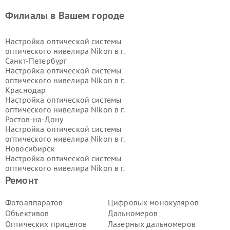
Филиалы в Вашем городе
Настройка оптической системы
оптического нивелира Nikon в г.
Санкт-Петербург
Настройка оптической системы
оптического нивелира Nikon в г.
Краснодар
Настройка оптической системы
оптического нивелира Nikon в г.
Ростов-на-Дону
Настройка оптической системы
оптического нивелира Nikon в г.
Новосибирск
Настройка оптической системы
оптического нивелира Nikon в г.
Екатеринбург
Ремонт
Настройка оптической системы
оптического нивелира Nikon в г.
Фотоаппаратов
Цифровых монокуляров
Казань
Объективов
Дальномеров
Настройка оптической системы
Оптических прицелов
Лазерных дальномеров
оптического нивелира Nikon в г.