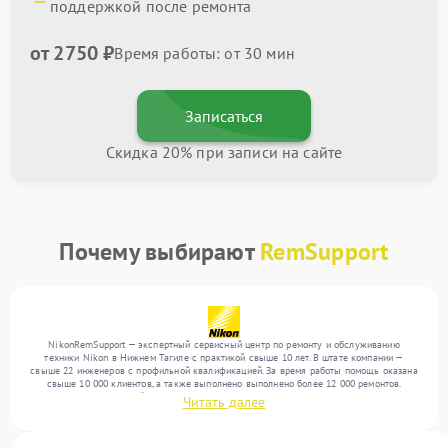
поддержкой после ремонта
от 2750 ₽
Время работы: от 30 мин
Записаться
Скидка 20% при записи на сайте
Почему выбирают
RemSupport
NikonRemSupport — экспертный сервисный центр по ремонту и обслуживанию
техники Nikon в Нижнем Тагиле с практикой свыше 10 лет. В штате компании —
свыше 22 инженеров с профильной квалификацией. За время работы помощь оказана
свыше 10 000 клиентов, а также выполнено выполнено более 12 000 ремонтов.
Ежемесячно в сервисный центр поступает свыше 300 единиц техники, включая , , . Мы
Читать далее
устраняем поломки любой сложности и гарантируем высокое качество обслуживания
благодаря использованию современного оборудования.