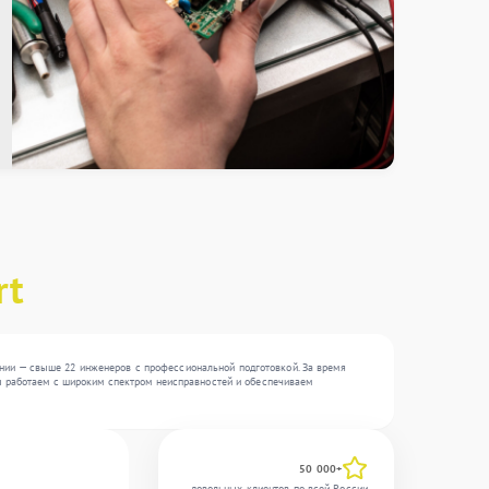
rt
нии — свыше 22 инженеров с профессиональной подготовкой. За время
Мы работаем с широким спектром неисправностей и обеспечиваем
50 000+
довольных клиентов по всей России