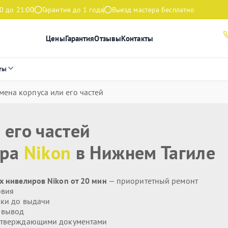
0 до 21:00
Гарантия до 1 года
Выезд мастера бесплатно
Цены
Гарантия
Отзывы
Контакты
ты
мена корпуса или его частей
 его частей
ира
Nikon
в Нижнем Тагиле
х нивелиров Nikon от 20 мин
— приоритетный ремонт
овия
ики до выдачи
 вывод
дтверждающими документами