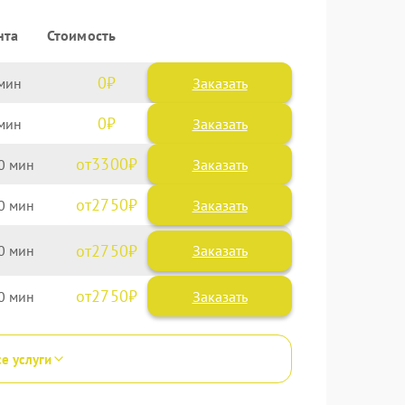
нта
Стоимость
0
Заказать
0
Заказать
3300
0
2750
0
2750
0
2750
0
се услуги