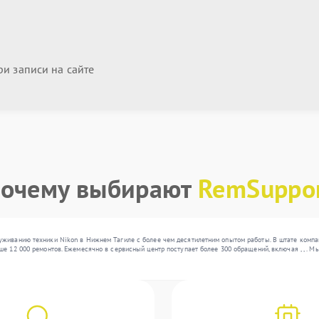
и записи на сайте
очему выбирают
RemSuppo
уживанию техники Nikon в Нижнем Тагиле с более чем десятилетним опытом работы. В штате компа
е 12 000 ремонтов. Ежемесячно в сервисный центр поступает более 300 обращений, включая , , . 