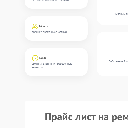
Выясним пр
30 мин
среднее время диагностики
100%
Собственный с
оригинальные или проверенные
запчасти
Прайс лист на ре