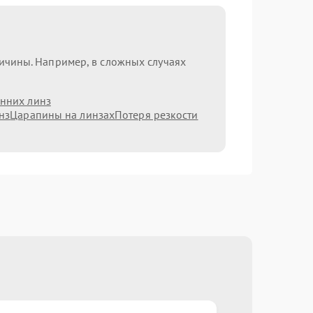
ричины. Например, в сложных случаях
нних линз
нз
Царапины на линзах
Потеря резкости