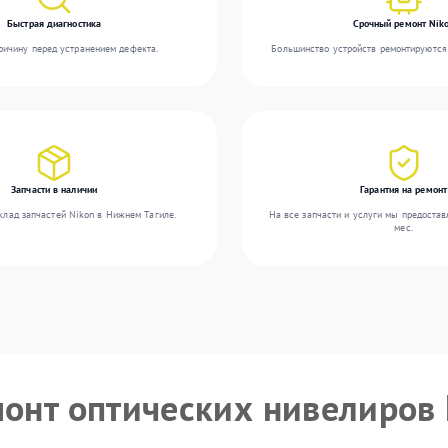
Быстрая диагностика
Срочный ремонт Nik
ичину перед устранением дефекта.
Большинство устройств ремонтируются 
Запчасти в наличии
Гарантия на ремонт
клад запчастей Nikon в Нижнем Тагиле.
На все запчасти и услуги мы предостав
мес.
монт оптических нивелиров