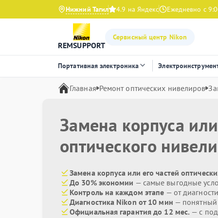
Нижний Тагил
4.9 на Яндекс
Ежедневно с 9:0
Сервисный центр Nikon
REMSUPPORT
Портативная электроника
Электроинструмен
Главная
Ремонт оптических нивелиров
За
Замена корпуса или
оптического нивел
Замена корпуса или его частей оптически
До 30% экономии
— самые выгодные усл
Контроль на каждом этапе
— от диагност
Диагностика Nikon от 10 мин
— понятный
Официальная гарантия до 12 мес.
— с по