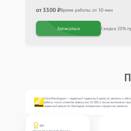
от 3300 ₽
Время работы: от 30 мин
Записаться
Скидка 20% пр
П
NikonRemSupport — надежный сервисный центр по ремонту и обсл
работы число клиентов превысило 10 000, а также выполнено свыш
надежный результат благодаря отлаженным процессам ремонта.
13+
лет опыта в ремонте техники