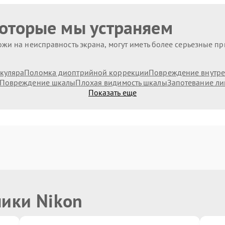
которые мы устраняем
жи на неисправность экрана, могут иметь более серьезные п
куляра
Поломка диоптрийной коррекции
Повреждение внутре
Повреждение шкалы
Плохая видимость шкалы
Запотевание ли
Показать еще
ники Nikon