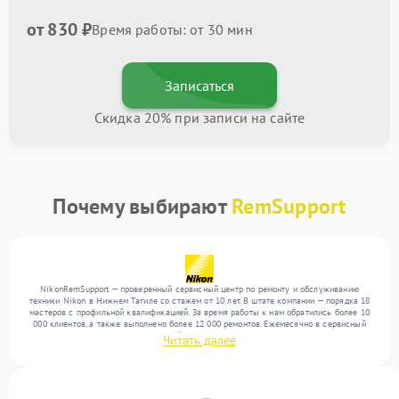
от 830 ₽
Время работы: от 30 мин
Записаться
Скидка 20% при записи на сайте
Почему выбирают
RemSupport
NikonRemSupport — проверенный сервисный центр по ремонту и обслуживанию
техники Nikon в Нижнем Тагиле со стажем от 10 лет. В штате компании — порядка 18
мастеров с профильной квалификацией. За время работы к нам обратились более 10
000 клиентов, а также выполнено более 12 000 ремонтов. Ежемесячно в сервисный
центр поступает более 300 обращений, включая , , . Мы работаем с широким спектром
Читать далее
неисправностей и обеспечиваем надежный результат благодаря отлаженным
процессам ремонта.