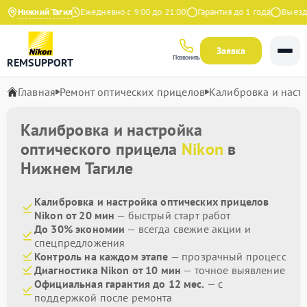
4.9 на Яндекс
Нижний Тагил
Ежедневно с 9:00 до 21:00
Гарантия до 1 года
Выезд м
Заявка
Позвонить
REMSUPPORT
Главная
Ремонт оптических прицелов
Калибровка и наст
Калибровка и настройка
оптического прицела
Nikon
в
Нижнем Тагиле
Калибровка и настройка оптических прицелов
Nikon от 20 мин
— быстрый старт работ
До 30% экономии
— всегда свежие акции и
спецпредложения
Контроль на каждом этапе
— прозрачный процесс
Диагностика Nikon от 10 мин
— точное выявление
Официальная гарантия до 12 мес.
— с
поддержкой после ремонта