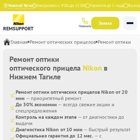
4.9 на Яндекс
Нижний Тагил
Ежедневно с 9:00 до 21:00
Гарантия до 1 года
Выезд ма
Заявка
Позвонить
REMSUPPORT
Главная
Ремонт оптических прицелов
Ремонт оптики
Ремонт оптики
оптического прицела
Nikon
в
Нижнем Тагиле
Ремонт оптики оптических прицелов Nikon от 20
мин
— приоритетный ремонт
До 30% экономии
— всегда свежие акции и
спецпредложения
Контроль на каждом этапе
— от диагностики до
выдачи
Диагностика Nikon от 10 мин
— быстрый результат
Официальная гарантия до 12 мес.
— с