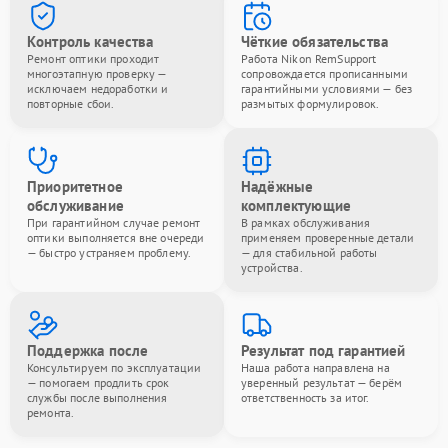
Контроль качества
Чёткие обязательства
Ремонт оптики проходит
Работа Nikon RemSupport
многоэтапную проверку —
сопровождается прописанными
исключаем недоработки и
гарантийными условиями — без
повторные сбои.
размытых формулировок.
Приоритетное
Надёжные
обслуживание
комплектующие
При гарантийном случае ремонт
В рамках обслуживания
оптики выполняется вне очереди
применяем проверенные детали
— быстро устраняем проблему.
— для стабильной работы
устройства.
Поддержка после
Результат под гарантией
Консультируем по эксплуатации
Наша работа направлена на
— помогаем продлить срок
уверенный результат — берём
службы после выполнения
ответственность за итог.
ремонта.