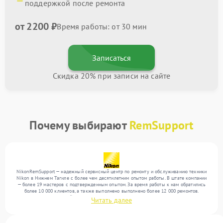
поддержкой после ремонта
от 2200 ₽
Время работы: от 30 мин
Записаться
Скидка 20% при записи на сайте
Почему выбирают
RemSupport
NikonRemSupport — надежный сервисный центр по ремонту и обслуживанию техники
Nikon в Нижнем Тагиле с более чем десятилетним опытом работы. В штате компании
— более 19 мастеров с подтвержденным опытом. За время работы к нам обратились
более 10 000 клиентов, а также выполнено выполнено более 12 000 ремонтов.
Ежемесячно в сервисный центр поступает свыше 300 единиц техники, включая , , . Мы
Читать далее
работаем с широким спектром неисправностей и поддерживаем высокий стандарт
качества благодаря квалификации мастеров.