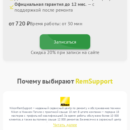
Официальная гарантия до 12 мес.
— с
поддержкой после ремонта
от 720 ₽
Время работы: от 30 мин
Записаться
Скидка 20% при записи на сайте
Почему выбирают
RemSupport
NikonRemSupport — надежный сервисный центр по ремонту и обслуживанию техники
Nikon в Нижнем Тагиле с практикой свыше 10 лет. В штате компании — порядка 18
мастеров с профильной квалификацией. За время работы обслужено более 10 000
клиентов, а также выполнено свыше 12 000 ремонтов. Ежемесячно в сервисный центр
поступает от 300 устройств, включая , , . Мы работаем с широким спектром
Читать далее
неисправностей и предлагаем стабильный уровень сервиса благодаря отлаженным