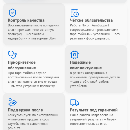
Контроль качества
Чёткие обязательства
Восстановление после попадания
Работа Nikon RemSupport
влаги проходит многоэтапную
сопровождается прописанными
проверку — исключаем
гарантийными условиями — без
недоработки и повторные сбои.
размытых формулировок.
Приоритетное
Надёжные
обслуживание
комплектующие
При гарантийном случае
В рамках обслуживания
восстановление после попадания
применяем проверенные детали
влаги выполняется вне очереди
— для стабильной работы
— быстро устраняем проблему.
устройства.
Поддержка после
Результат под гарантией
Консультируем по эксплуатации
Наша работа направлена на
— помогаем продлить срок
уверенный результат — берём
службы после выполнения
ответственность за итог.
ремонта.