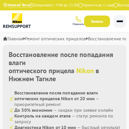
4.9 на Яндекс
Нижний Тагил
Ежедневно с 9:00 до 21:00
Гарантия до 1 года
Выезд ма
Заявка
Позвонить
REMSUPPORT
Главная
Ремонт оптических прицелов
Восстановление по
Восстановление после попадания
влаги
оптического прицела
Nikon
в
Нижнем Тагиле
Восстановление после попадания влаги
оптических прицелов Nikon от 20 мин
—
приоритетный ремонт
До 30% экономии
— скидки при заявке онлайн
Контроль на каждом этапе
— статус ремонта по
запросу
Диагностика Nikon от 10 мин
— быстрый результат