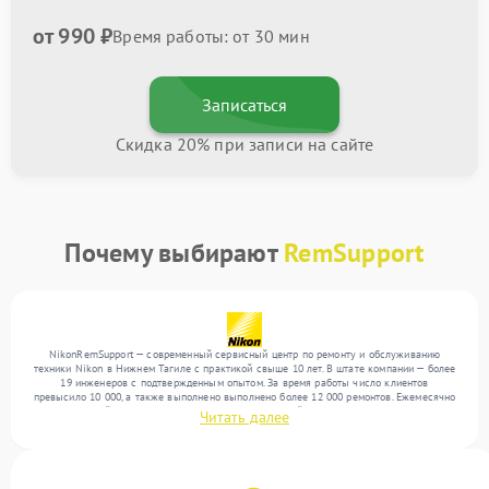
от 990 ₽
Время работы: от 30 мин
Записаться
Скидка 20% при записи на сайте
Почему выбирают
RemSupport
NikonRemSupport — современный сервисный центр по ремонту и обслуживанию
техники Nikon в Нижнем Тагиле с практикой свыше 10 лет. В штате компании — более
19 инженеров с подтвержденным опытом. За время работы число клиентов
превысило 10 000, а также выполнено выполнено более 12 000 ремонтов. Ежемесячно
в сервисный центр поступает более 300 обращений, включая , , . Мы выполняем
Читать далее
ремонт различного уровня сложности и гарантируем высокое качество обслуживания
благодаря отлаженным процессам ремонта.