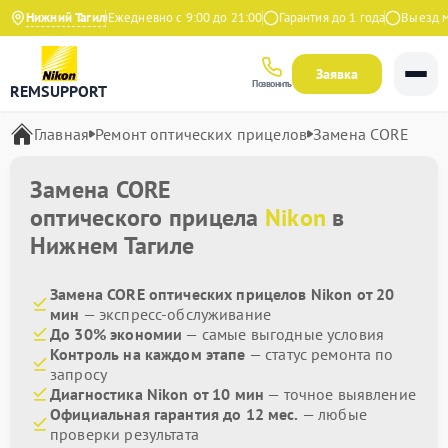
4.9 на Яндекс
Нижний Тагил
Ежедневно с 9:00 до 21:00
Гарантия до 1 года
Выезд мас
Заявка
Позвонить
REMSUPPORT
Главная
Ремонт оптических прицелов
Замена CORE
Замена CORE
оптического прицела
Nikon
в
Нижнем Тагиле
Замена CORE оптических прицелов Nikon от 20
мин
— экспресс-обслуживание
До 30% экономии
— самые выгодные условия
Контроль на каждом этапе
— статус ремонта по
запросу
Диагностика Nikon от 10 мин
— точное выявление
Официальная гарантия до 12 мес.
— любые
проверки результата