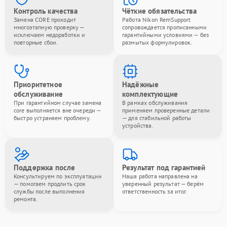
Контроль качества
Чёткие обязательства
Замена CORE проходит
Работа Nikon RemSupport
многоэтапную проверку —
сопровождается прописанными
исключаем недоработки и
гарантийными условиями — без
повторные сбои.
размытых формулировок.
Приоритетное
Надёжные
обслуживание
комплектующие
При гарантийном случае замена
В рамках обслуживания
core выполняется вне очереди —
применяем проверенные детали
быстро устраняем проблему.
— для стабильной работы
устройства.
Поддержка после
Результат под гарантией
Консультируем по эксплуатации
Наша работа направлена на
— помогаем продлить срок
уверенный результат — берём
службы после выполнения
ответственность за итог.
ремонта.