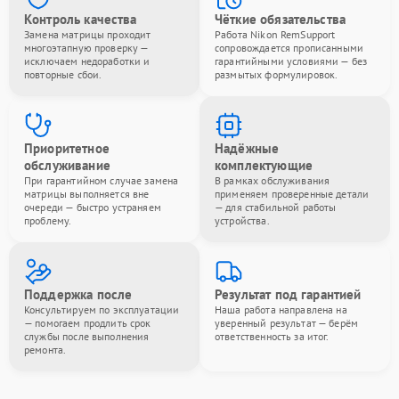
Контроль качества
Чёткие обязательства
Замена матрицы проходит
Работа Nikon RemSupport
многоэтапную проверку —
сопровождается прописанными
исключаем недоработки и
гарантийными условиями — без
повторные сбои.
размытых формулировок.
Приоритетное
Надёжные
обслуживание
комплектующие
При гарантийном случае замена
В рамках обслуживания
матрицы выполняется вне
применяем проверенные детали
очереди — быстро устраняем
— для стабильной работы
проблему.
устройства.
Поддержка после
Результат под гарантией
Консультируем по эксплуатации
Наша работа направлена на
— помогаем продлить срок
уверенный результат — берём
службы после выполнения
ответственность за итог.
ремонта.