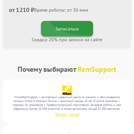
от 1210 ₽
Время работы: от 30 мин
Записаться
Скидка 20% при записи на сайте
Почему выбирают
RemSupport
NikonRemSupport — экспертный сервисный центр по ремонту и обслуживанию
техники Nikon в Нижнем Тагиле с практикой свыше 10 лет. В штате компании —
порядка 18 инженеров с профессиональной подготовкой. За время работы к нам
обратились более 10 000 клиентов, а также выполнено свыше 12 000 ремонтов.
Ежемесячно в сервисный центр поступает более 300 устройств, включая , , . Мы
Читать далее
работаем с широким спектром неисправностей и поддерживаем высокий стандарт
качества благодаря опыту команды.