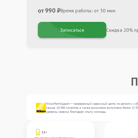
от 990 ₽
Время работы: от 30 мин
Записаться
Скидка 20% пр
П
NikonRemSupport — проверенный сервисный центр по ремонту и о
свыше 10 000 клиентов, а также выполнено выполнено более 12 00
уровень сервиса благодаря опыту команды.
13+
лет опыта в ремонте техники