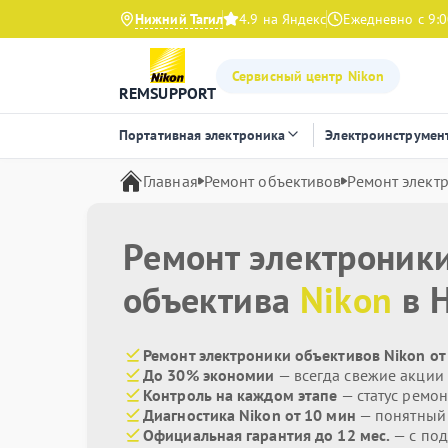
Нижний Тагил
4.9 на Яндекс
Ежедневно с 9:0
Сервисный центр Nikon
REMSUPPORT
Портативная электроника
Электроинструмен
Главная
Ремонт объективов
Ремонт элект
Ремонт электроник
объектива
Nikon
в 
Ремонт электроники объективов Nikon от
До 30% экономии
— всегда свежие акции
Контроль на каждом этапе
— статус ремон
Диагностика Nikon от 10 мин
— понятный
Официальная гарантия до 12 мес.
— с под