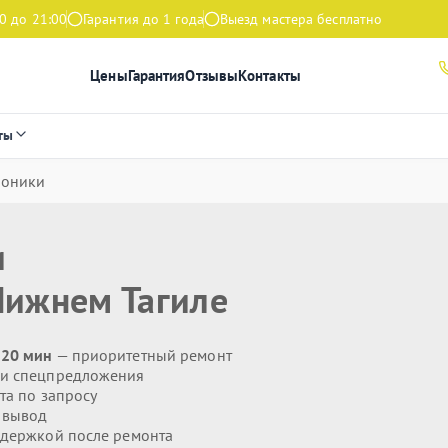
0 до 21:00
Гарантия до 1 года
Выезд мастера бесплатно
Цены
Гарантия
Отзывы
Контакты
ты
роники
и
Нижнем Тагиле
 20 мин
— приоритетный ремонт
 и спецпредложения
та по запросу
 вывод
держкой после ремонта