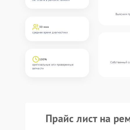
Выясним пр
30 мин
среднее время диагностики
100%
Собственный с
оригинальные или проверенные
запчасти
Прайс лист на ре