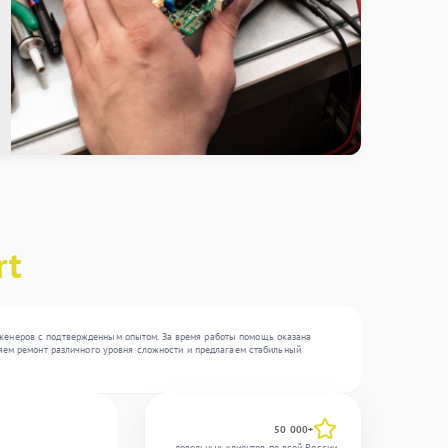
rt
нженеров с подтвержденным опытом. За время работы помощь оказана
няем ремонт различного уровня сложности и предлагаем стабильный
50 000+
довольных клиентов по всей России