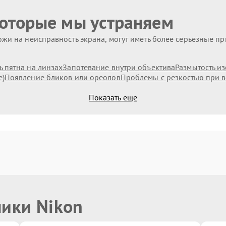
которые мы устраняем
жи на неисправность экрана, могут иметь более серьезные п
 пятна на линзах
Запотевание внутри объектива
Размытость и
е)
Появление бликов или ореолов
Проблемы с резкостью при в
Показать еще
ники Nikon