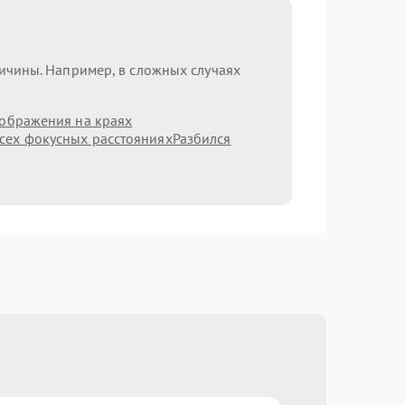
ричины. Например, в сложных случаях
зображения на краях
сех фокусных расстояниях
Разбился