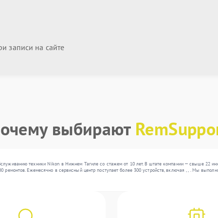
и записи на сайте
очему выбирают
RemSuppo
бслуживанию техники Nikon в Нижнем Тагиле со стажем от 10 лет. В штате компании — свыше 22 и
0 ремонтов. Ежемесячно в сервисный центр поступает более 300 устройств, включая , , . Мы выпол