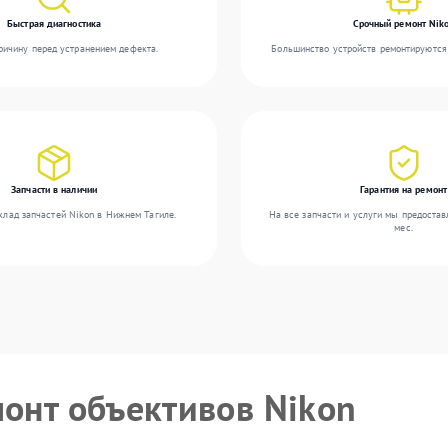
Быстрая диагностика
Срочный ремонт Nik
ичину перед устранением дефекта.
Большинство устройств ремонтируются 
Запчасти в наличии
Гарантия на ремонт
клад запчастей Nikon в Нижнем Тагиле.
На все запчасти и услуги мы предостав
мес.
монт объективов Nikon