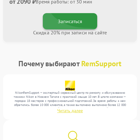
от 2090 ₽
Время работы: от 30 мин
Записаться
Скидка 20% при записи на сайте
Почему выбирают
RemSupport
NikonRemSupport — экспертный сервисный центр по ремонту и обслуживанию
техники Nikon в Нижнем Тагиле с практикой свыше 10 лет. В штате компании —
порядка 18 мастеров с профессиональной подготовкой. За время работы к нам
обратились более 10 000 клиентов, а также выполнено выполнено более 12 000
ремонтов. Ежемесячно в сервисный центр поступает более 300 устройств, включая , , .
Читать далее
Мы работаем с широким спектром неисправностей и предлагаем стабильный уровень
сервиса благодаря опыту команды.