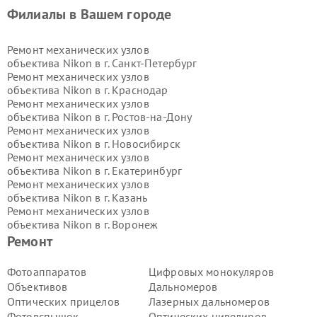
Филиалы в Вашем городе
Ремонт механических узлов
объектива Nikon в г.
Санкт-Петербург
Ремонт механических узлов
объектива Nikon в г.
Краснодар
Ремонт механических узлов
объектива Nikon в г.
Ростов-на-Дону
Ремонт механических узлов
объектива Nikon в г.
Новосибирск
Ремонт механических узлов
объектива Nikon в г.
Екатеринбург
Ремонт механических узлов
объектива Nikon в г.
Казань
Ремонт механических узлов
объектива Nikon в г.
Воронеж
Ремонт механических узлов
Ремонт
объектива Nikon в г.
Волгоград
Ремонт механических узлов
Фотоаппаратов
Цифровых монокуляров
объектива Nikon в г.
Самара
Объективов
Дальномеров
Ремонт механических узлов
Оптических прицелов
Лазерных дальномеров
объектива Nikon в г.
Пермь
Фотовспышек
Оптических нивелиров