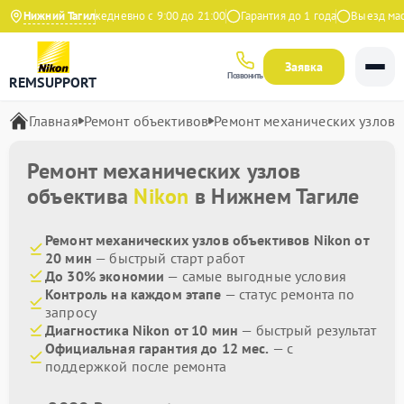
9 на Яндекс
Нижний Тагил
Ежедневно с 9:00 до 21:00
Гарантия до 1 года
Выезд масте
Заявка
Позвонить
REMSUPPORT
Главная
Ремонт объективов
Ремонт механических узлов
Ремонт механических узлов
объектива
Nikon
в Нижнем Тагиле
Ремонт механических узлов объективов Nikon от
20 мин
— быстрый старт работ
До 30% экономии
— самые выгодные условия
Контроль на каждом этапе
— статус ремонта по
запросу
Диагностика Nikon от 10 мин
— быстрый результат
Официальная гарантия до 12 мес.
— с
поддержкой после ремонта