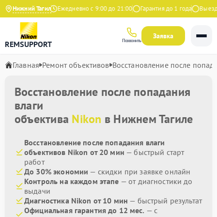
4.9 на Яндекс
Нижний Тагил
Ежедневно с 9:00 до 21:00
Гарантия до 1 года
Выезд ма
Заявка
Позвонить
REMSUPPORT
Главная
Ремонт объективов
Восстановление после попад
Восстановление после попадания
влаги
объектива
Nikon
в Нижнем Тагиле
Восстановление после попадания влаги
объективов Nikon от 20 мин
— быстрый старт
работ
До 30% экономии
— скидки при заявке онлайн
Контроль на каждом этапе
— от диагностики до
выдачи
Диагностика Nikon от 10 мин
— быстрый результат
Официальная гарантия до 12 мес.
— с