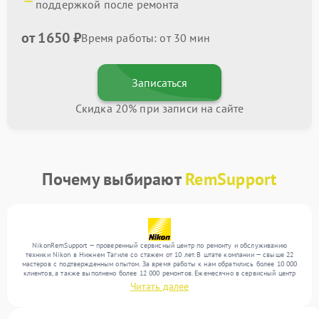
поддержкой после ремонта
от 1650 ₽
Время работы: от 30 мин
Записаться
Скидка 20% при записи на сайте
Почему выбирают
RemSupport
NikonRemSupport — проверенный сервисный центр по ремонту и обслуживанию
техники Nikon в Нижнем Тагиле со стажем от 10 лет. В штате компании — свыше 22
мастеров с подтвержденным опытом. За время работы к нам обратились более 10 000
клиентов, а также выполнено более 12 000 ремонтов. Ежемесячно в сервисный центр
поступает свыше 300 единиц техники, включая , , . Мы выполняем ремонт различного
Читать далее
уровня сложности и поддерживаем высокий стандарт качества благодаря
использованию современного оборудования.