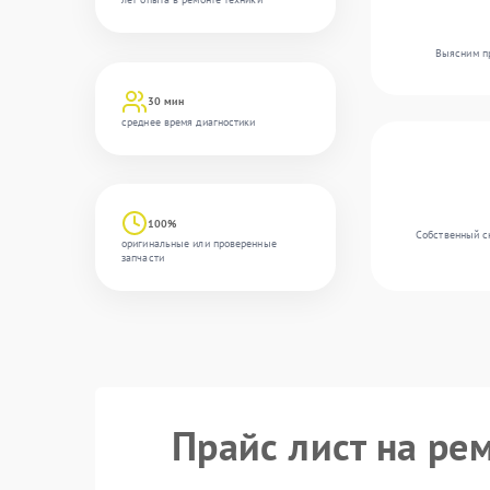
Выясним пр
30 мин
среднее время диагностики
100%
Собственный с
оригинальные или проверенные
запчасти
Прайс лист на ре