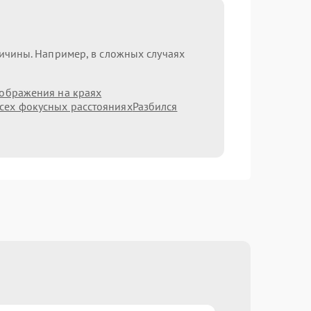
ричины. Например, в сложных случаях
зображения на краях
сех фокусных расстояниях
Разбился