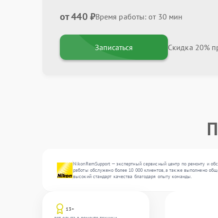
от 440 ₽
Время работы: от 30 мин
Записаться
Скидка 20% пр
П
NikonRemSupport — экспертный сервисный центр по ремонту и обс
работы обслужено более 10 000 клиентов, а также выполнено общ
высокий стандарт качества благодаря опыту команды.
13+
лет опыта в ремонте техники