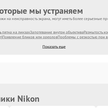
которые мы устраняем
жи на неисправность экрана, могут иметь более серьезные п
 пятна на линзах
Запотевание внутри объектива
Размытость и
е)
Появление бликов или ореолов
Проблемы с резкостью при в
Показать еще
ники Nikon