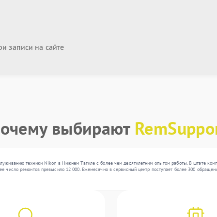
и записи на сайте
очему выбирают
RemSuppo
луживанию техники Nikon в Нижнем Тагиле с более чем десятилетним опытом работы. В штате компа
ее число ремонтов превысило 12 000. Ежемесячно в сервисный центр поступает более 300 обращени