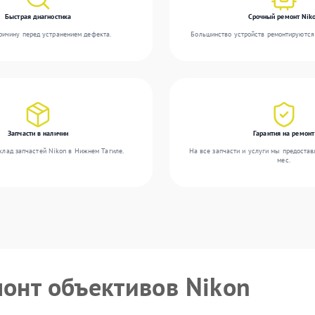
Быстрая диагностика
Срочный ремонт Nik
ичину перед устранением дефекта.
Большинство устройств ремонтируются 
Запчасти в наличии
Гарантия на ремонт
клад запчастей Nikon в Нижнем Тагиле.
На все запчасти и услуги мы предостав
мес.
монт объективов Nikon