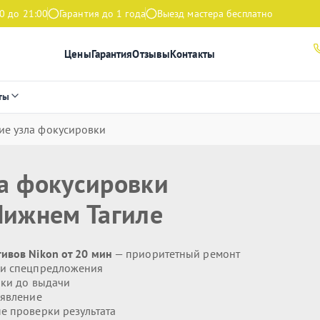
0 до 21:00
Гарантия до 1 года
Выезд мастера бесплатно
Цены
Гарантия
Отзывы
Контакты
ты
ие узла фокусировки
ла фокусировки
Нижнем Тагиле
ивов Nikon от 20 мин
— приоритетный ремонт
 и спецпредложения
ики до выдачи
явление
 проверки результата