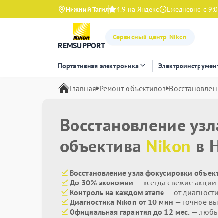
Нижний Тагил
4.9 на Яндекс
Ежедневно с 9:0
Сервисный центр Nikon
REMSUPPORT
Портативная электроника
Электроинструмен
Главная
Ремонт объективов
Восстановлен
Восстановление уз
объектива
Nikon
в 
Восстановление узла фокусировки объект
До 30% экономии
— всегда свежие акции
Контроль на каждом этапе
— от диагност
Диагностика Nikon от 10 мин
— точное вы
Официальная гарантия до 12 мес.
— любые