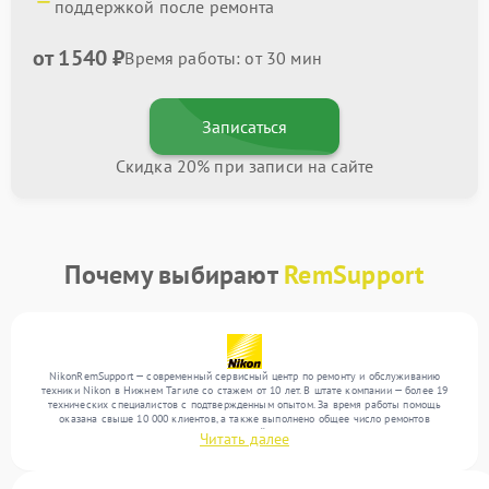
поддержкой после ремонта
от 1540 ₽
Время работы: от 30 мин
Записаться
Скидка 20% при записи на сайте
Почему выбирают
RemSupport
NikonRemSupport — современный сервисный центр по ремонту и обслуживанию
техники Nikon в Нижнем Тагиле со стажем от 10 лет. В штате компании — более 19
технических специалистов с подтвержденным опытом. За время работы помощь
оказана свыше 10 000 клиентов, а также выполнено общее число ремонтов
превысило 12 000. Ежемесячно в сервисный центр поступает свыше 300 единиц
Читать далее
техники, включая , , . Мы устраняем поломки любой сложности и предлагаем
стабильный уровень сервиса благодаря опыту команды.