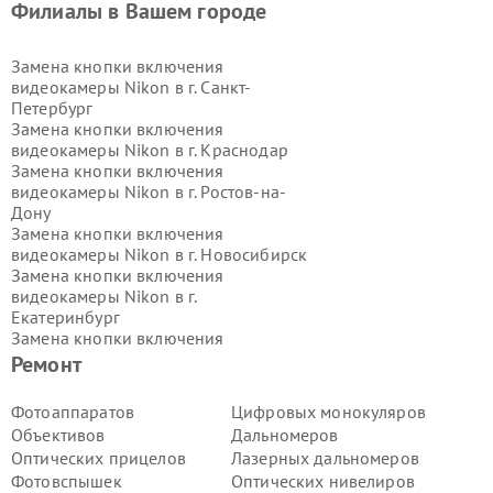
Филиалы в Вашем городе
Замена кнопки включения
видеокамеры Nikon в г.
Санкт-
Петербург
Замена кнопки включения
видеокамеры Nikon в г.
Краснодар
Замена кнопки включения
видеокамеры Nikon в г.
Ростов-на-
Дону
Замена кнопки включения
видеокамеры Nikon в г.
Новосибирск
Замена кнопки включения
видеокамеры Nikon в г.
Екатеринбург
Замена кнопки включения
видеокамеры Nikon в г.
Казань
Ремонт
Замена кнопки включения
видеокамеры Nikon в г.
Воронеж
Фотоаппаратов
Цифровых монокуляров
Замена кнопки включения
Объективов
Дальномеров
видеокамеры Nikon в г.
Волгоград
Оптических прицелов
Лазерных дальномеров
Замена кнопки включения
Фотовспышек
Оптических нивелиров
видеокамеры Nikon в г.
Самара