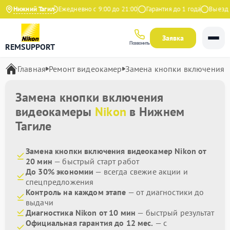
4.9 на Яндекс
Нижний Тагил
Ежедневно с 9:00 до 21:00
Гарантия до 1 года
Выезд ма
Заявка
Позвонить
REMSUPPORT
Главная
Ремонт видеокамер
Замена кнопки включения
Замена кнопки включения
видеокамеры
Nikon
в Нижнем
Тагиле
Замена кнопки включения видеокамер Nikon от
20 мин
— быстрый старт работ
До 30% экономии
— всегда свежие акции и
спецпредложения
Контроль на каждом этапе
— от диагностики до
выдачи
Диагностика Nikon от 10 мин
— быстрый результат
Официальная гарантия до 12 мес.
— с