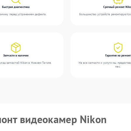
Быстрая диагностика
Срочный ремонт Nik
ичину перед устранением дефекта.
Большинство устройств ремонтируются 
Запчасти в наличии
Гарантия на ремонт
клад запчастей Nikon в Нижнем Тагиле.
На все запчасти и услуги мы предостав
мес.
монт видеокамер Nikon