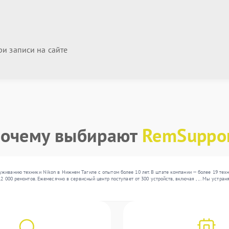
и записи на сайте
очему выбирают
RemSuppo
живанию техники Nikon в Нижнем Тагиле с опытом более 10 лет. В штате компании — более 19 тех
12 000 ремонтов. Ежемесячно в сервисный центр поступает от 300 устройств, включая , , . Мы уст