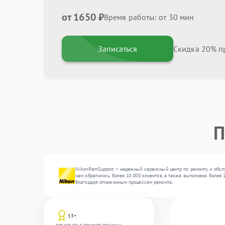
от 1650 ₽
Время работы: от 30 мин
Записаться
Скидка 20% пр
П
NikonRemSupport — надежный сервисный центр по ремонту и обслу
нам обратились более 10 000 клиентов, а также выполнено более 
благодаря отлаженным процессам ремонта.
13+
лет опыта в ремонте техники