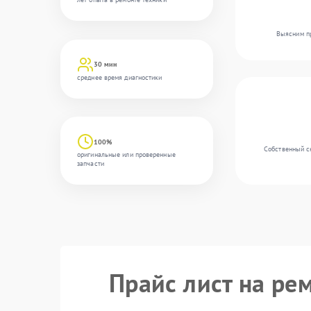
Выясним пр
30 мин
среднее время диагностики
100%
Собственный с
оригинальные или проверенные
запчасти
Прайс лист на ре