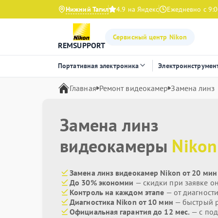
Нижний Тагил
4.9 на Яндекс
Ежедневно с 9:0
Сервисный центр Nikon
REMSUPPORT
Портативная электроника
Электроинструмен
Главная
Ремонт видеокамер
Замена линз
Замена линз
видеокамеры
Nikon
Замена линз видеокамер Nikon от 20 мин
До 30% экономии
— скидки при заявке о
Контроль на каждом этапе
— от диагност
Диагностика Nikon от 10 мин
— быстрый р
Официальная гарантия до 12 мес.
— с под