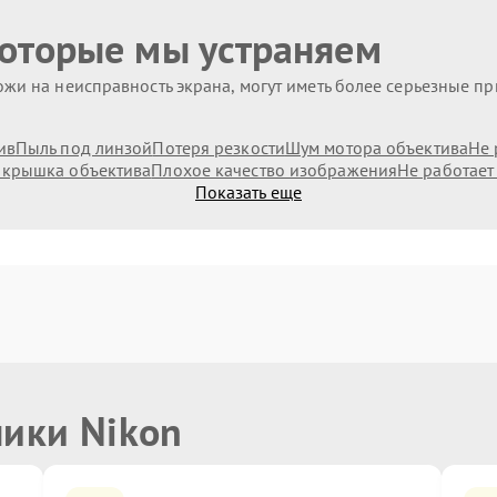
которые мы устраняем
жи на неисправность экрана, могут иметь более серьезные п
ив
Пыль под линзой
Потеря резкости
Шум мотора объектива
Не 
 крышка объектива
Плохое качество изображения
Не работает
Показать еще
ники Nikon