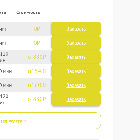
нта
Стоимость
0
Заказать
0
Заказать
110
880
1540
0
1600
0
120
880
 все услуги