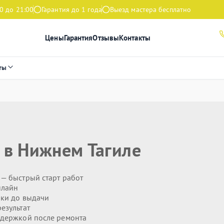
0 до 21:00
Гарантия до 1 года
Выезд мастера бесплатно
Цены
Гарантия
Отзывы
Контакты
ты
в Нижнем Тагиле
— быстрый старт работ
нлайн
ики до выдачи
езультат
держкой после ремонта