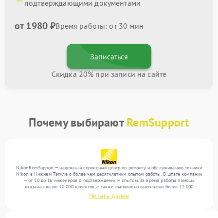
подтверждающими документами
от 1980 ₽
Время работы: от 30 мин
Записаться
Скидка 20% при записи на сайте
Почему выбирают
RemSupport
NikonRemSupport — надежный сервисный центр по ремонту и обслуживанию техники
Nikon в Нижнем Тагиле с более чем десятилетним опытом работы. В штате компании
— от 10 до 16 инженеров с подтвержденным опытом. За время работы помощь
оказана свыше 10 000 клиентов, а также выполнено выполнено более 12 000
ремонтов. Ежемесячно в сервисный центр поступает от 300 устройств, включая , , . Мы
Читать далее
выполняем ремонт различного уровня сложности и предлагаем стабильный уровень
сервиса благодаря квалификации мастеров.