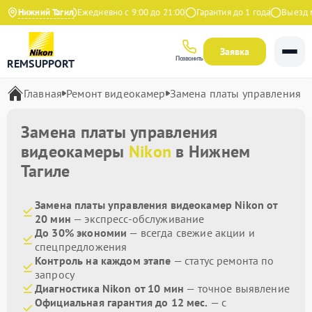
4.9 на Яндекс
Нижний Тагил
Ежедневно с 9:00 до 21:00
Гарантия до 1 года
Выезд мас
Заявка
Позвонить
REMSUPPORT
Главная
Ремонт видеокамер
Замена платы управления
Замена платы управления
видеокамеры
Nikon
в Нижнем
Тагиле
Замена платы управления видеокамер Nikon от
20 мин
— экспресс-обслуживание
До 30% экономии
— всегда свежие акции и
спецпредложения
Контроль на каждом этапе
— статус ремонта по
запросу
Диагностика Nikon от 10 мин
— точное выявление
Официальная гарантия до 12 мес.
— с