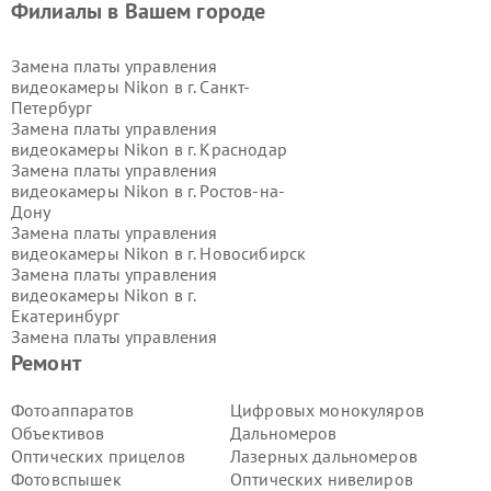
Филиалы в Вашем городе
Замена платы управления
видеокамеры Nikon в г.
Санкт-
Петербург
Замена платы управления
видеокамеры Nikon в г.
Краснодар
Замена платы управления
видеокамеры Nikon в г.
Ростов-на-
Дону
Замена платы управления
видеокамеры Nikon в г.
Новосибирск
Замена платы управления
видеокамеры Nikon в г.
Екатеринбург
Замена платы управления
видеокамеры Nikon в г.
Казань
Ремонт
Замена платы управления
видеокамеры Nikon в г.
Воронеж
Фотоаппаратов
Цифровых монокуляров
Замена платы управления
Объективов
Дальномеров
видеокамеры Nikon в г.
Волгоград
Оптических прицелов
Лазерных дальномеров
Замена платы управления
Фотовспышек
Оптических нивелиров
видеокамеры Nikon в г.
Самара